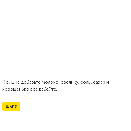
К вишне добавьте молоко, овсянку, соль, сахар и
хорошенько все взбейте.
ШАГ
3