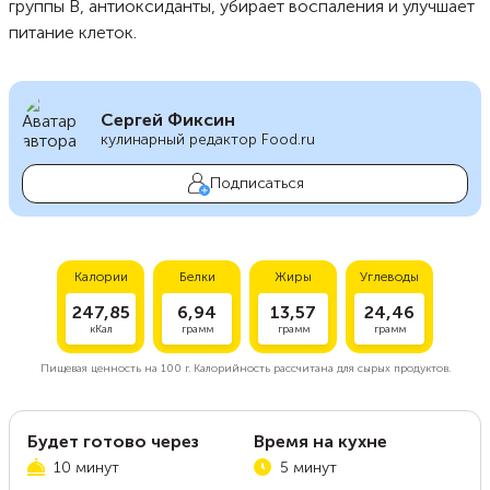
группы B, антиоксиданты, убирает воспаления и улучшает
питание клеток.
Сергей Фиксин
кулинарный редактор Food.ru
Подписаться
Калории
Белки
Жиры
Углеводы
247,85
6,94
13,57
24,46
кКал
грамм
грамм
грамм
Пищевая ценность на
100 г.
Калорийность рассчитана для сырых продуктов.
Будет готово через
Время на кухне
10 минут
5 минут