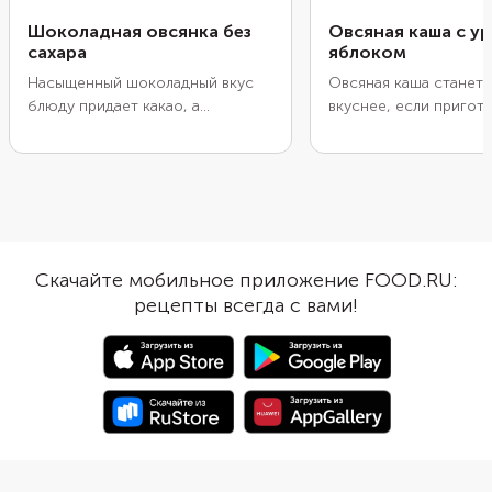
Шоколадная овсянка без
Овсяная каша с у
сахара
яблоком
Насыщенный шоколадный вкус
Овсяная каша станет
блюду придает какао, а
вкуснее, если пригото
естественную сладость — банан.
на воде или молоке, а 
Для одной порции понадобится
основу ореховый напи
один фрукт. Половину
тому же, такую кашу
измельчите в пюре и добавьте в
предложить тем, кто
кашу, а вторую половину
пост или придержива
обжарьте на сливочном масле
веганства. Сделайте в
до золотистого цвета и
интереснее, добавив 
Скачайте мобильное приложение FOOD.RU:
используйте для украшения
кешью, тертое яблоко
рецепты всегда с вами!
блюда. В кашу вместе с какао
корицу. Эти продукты
можно добавить щепотку
хорошо сочетаться с
корицы или ванильный экстракт.
хлопьями.
Орехи подойдут любые.