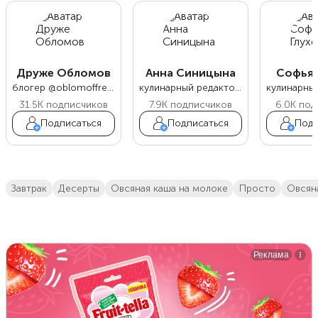
Друже Обломов
Анна Синицына
Софья 
блогер @oblomoffrecipe
кулинарный редактор Food.ru
31.5K
подписчиков
7.9K
подписчиков
6.0K
под
Подписаться
Подписаться
Подп
завтрак
десерты
овсяная каша на молоке
просто
овся