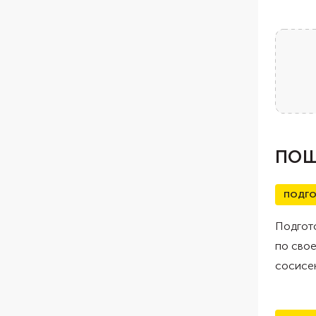
ПОШ
ПОДГО
Подгото
по свое
сосисек