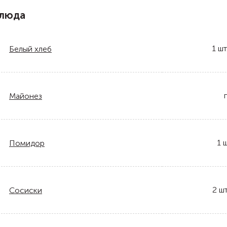
блюда
1
шт
Белый хлеб
Майонез
1
ш
Помидор
2
шт
Сосиски