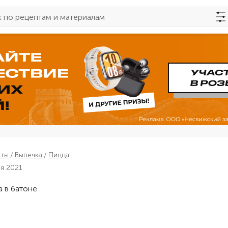
пты
Выпечка
Пицца
ря 2021