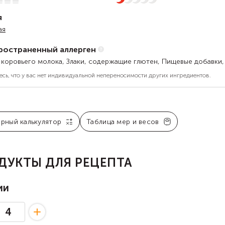
я
ая
ространенный аллерген
 коровьего молока, Злаки, содержащие глютен, Пищевые добавки,
есь, что у вас нет индивидуальной непереносимости других ингредиентов.
арный калькулятор
Таблица мер и весов
ДУКТЫ ДЛЯ РЕЦЕПТА
ии