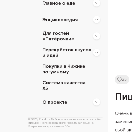
Главное о еде
Энциклопедия
Для гостей
«Пятёрочки»
Перекрёсток вкусов
и идей
Покупки в Чижике
по-умному
25
Система качества
Х5
Пиц
О проекте
Очень в
©
2026
, Food.ru Любое использование контента без
замешив
письменного разрешения Food.ru запрещено.
Возрастное ограничение 16+
свой вк