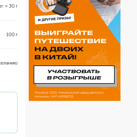
т.
=
30
г
100
г
желанию