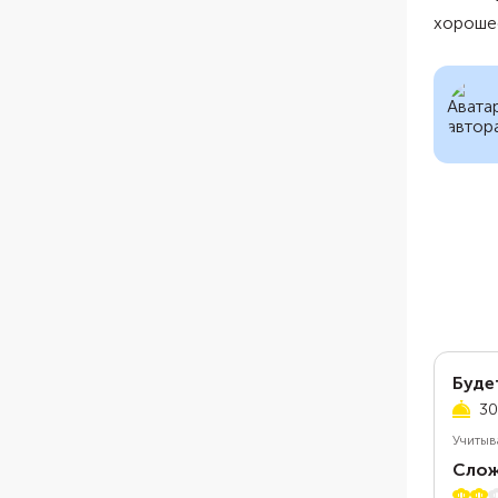
хороше
Буде
30
Учитыв
Слож
2 из 