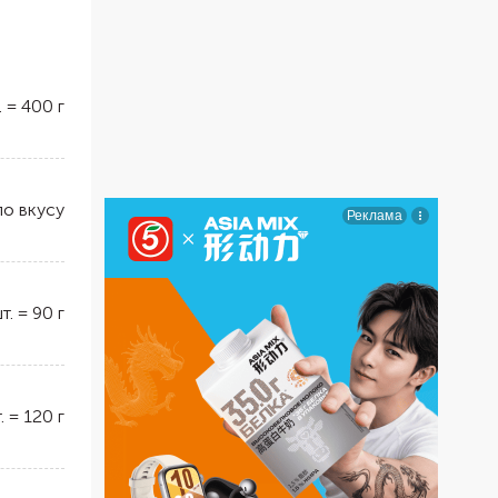
.
=
400
г
по вкусу
т.
=
90
г
.
=
120
г