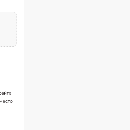
райте
Вместо