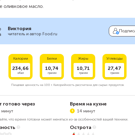
е оливковое масло.
Виктория
Подпис
читатель и автор Food.ru
Калории
Белки
Жиры
Углеводы
234,66
10,74
10,71
27,47
кКал
грамм
грамм
грамм
Пищевая ценность на
100 г.
Калорийность рассчитана для сырых продуктов.
т готово через
Время на кухне
 минут
14 минут
айте, что время готовки может меняться из-за особенностей вашей техники.
ность
Острота
5
1 из 5