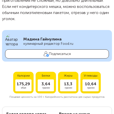
приготовления не сложный, но довольно длительный.
Если нет кондитерского мешка, можно воспользоваться
обычным полиэтиленовым пакетом, отрезав у него один
уголок.
Мадина Гайнулина
кулинарный редактор Food.ru
Подписаться
Калории
Белки
Жиры
Углеводы
175,29
3,64
13,3
10,64
кКал
грамм
грамм
грамм
Пищевая ценность на
100 г.
Калорийность рассчитана для сырых продуктов.
Будет готово через
Время на кухне