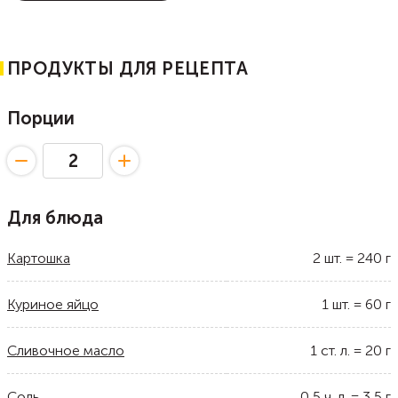
ПРОДУКТЫ ДЛЯ РЕЦЕПТА
Порции
Для блюда
Картошка
2
шт.
=
240
г
Куриное яйцо
1
шт.
=
60
г
Сливочное масло
1
ст. л.
=
20
г
Соль
0,5
ч. л.
=
3,5
г