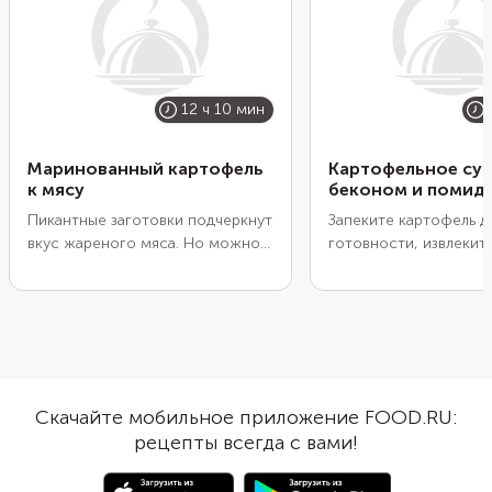
12 ч 10 мин
Маринованный картофель
Картофельное суф
к мясу
беконом и помид
Пикантные заготовки подчеркнут
Запеките картофель д
вкус жареного мяса. Но можно
готовности, извлекит
решить одновременно и вопрос
смешайте с молоком,
приготовления гарнира. Просто
тертым сыром, обжа
замаринуйте заранее картофель,
беконом и луком. Доб
а в нужный момент выложите
взбитые белки и поло
его на тарелку к
помидоров черри. Ра
свежеприготовленной свинине
начинку по формам из
или говядине. Получится просто,
посыпьте сыром и зап
Скачайте мобильное приложение FOOD.RU:
быстро и очень вкусно.
золотистой корочки.
рецепты всегда с вами!
Картофель можно замариновать
суфле пропитается д
впрок и хранить его в
ароматом бекона и б