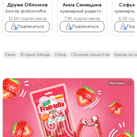
Друже Обломов
Анна Синицына
Софья 
блогер @oblomoffrecipe
кулинарный редактор Food.ru
31.6K
подписчиков
7.9K
подписчиков
6.0K
под
Подписаться
Подписаться
Подп
ужин
вторые блюда
обед
сборник рецептов
блюда из 