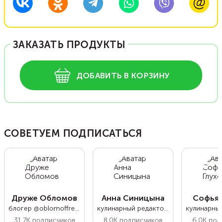
ЗАКАЗАТЬ ПРОДУКТЫ
ДОБАВИТЬ В КОРЗИНУ
СОВЕТУЕМ ПОДПИСАТЬСЯ
Друже Обломов
Анна Синицына
Софья 
блогер @oblomoffrecipe
кулинарный редактор Food.ru
31.7K
подписчиков
8.0K
подписчиков
6.0K
под