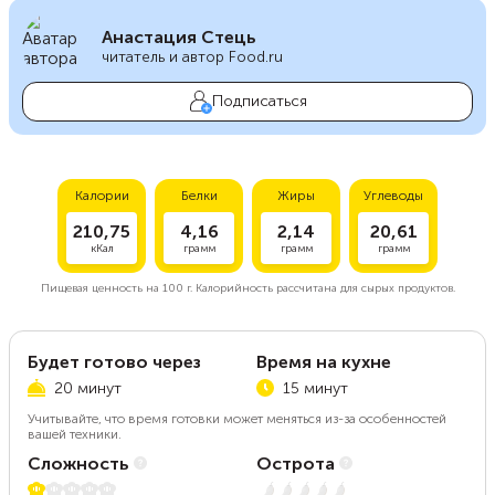
Анастация Стець
читатель и автор Food.ru
Подписаться
Калории
Белки
Жиры
Углеводы
210,75
4,16
2,14
20,61
кКал
грамм
грамм
грамм
Пищевая ценность на
100 г.
Калорийность рассчитана для сырых продуктов.
Будет готово через
Время на кухне
20 минут
15 минут
Учитывайте, что время готовки может меняться из-за особенностей
вашей техники.
Сложность
Острота
1 из 5
Нет остроты