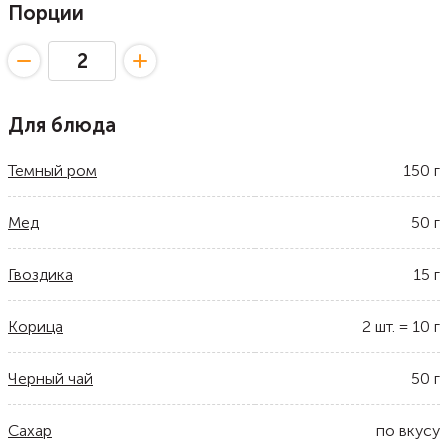
Порции
Для блюда
Темный ром
150
г
Мед
50
г
Гвоздика
15
г
Корица
2
шт.
=
10
г
Черный чай
50
г
Сахар
по вкусу