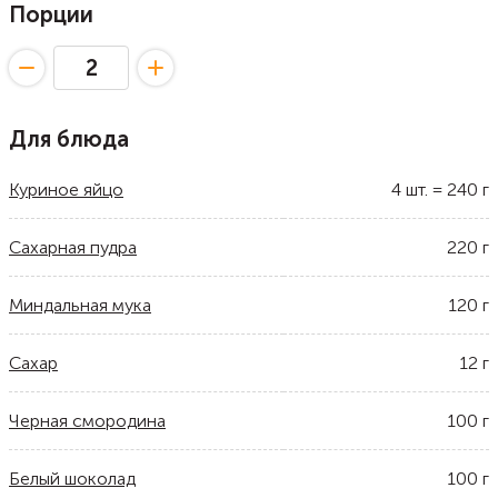
Порции
Для блюда
Куриное яйцо
4
шт.
=
240
г
Сахарная пудра
220
г
Миндальная мука
120
г
Сахар
12
г
Черная смородина
100
г
Белый шоколад
100
г