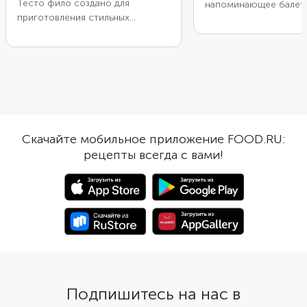
Тесто фило создано для
напоминающее балет
приготовления стильных
балерины, популярно 
десертов, например вот таких
мире и везде его гото
слоек-чизкейков. Заготовки
разному. Этот рецепт
быстро пропекаются, поэтому
для сезона ягод, а и
лучше не отходить от них
ежевики. Впрочем, в 
далеко. Начинка из творожного
можно взять заморо
сыра кому-то может напомнить
ягоды. Готовить «Павл
чизкейк, а кому-то — ватрушку.
непросто: нужно пра
Когда изделия достаточно
запечь меренгу и под
Скачайте мобильное приложение FOOD.RU:
подрумянятся, останется
духовке, не открывая 
рецепты всегда с вами!
украсить их малиной и белым
Останется только при
шоколадом.
начинку из ежевики и 
сливки для красивой 
Подпишитесь на нас в