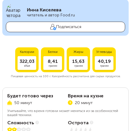
Инна Киселева
читатель и автор Food.ru
Подписаться
Калории
Белки
Жиры
Углеводы
322,03
8,41
15,63
40,19
кКал
грамм
грамм
грамм
Пищевая ценность на
100 г.
Калорийность рассчитана для сырых продуктов.
Будет готово через
Время на кухне
50 минут
20 минут
Учитывайте, что время готовки может меняться из-за особенностей
вашей техники.
Сложность
Острота
2 из 5
Нет остроты