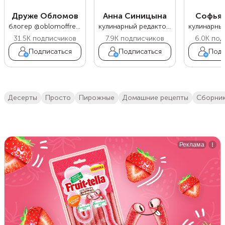
Друже Обломов
Анна Синицына
Софья 
блогер @oblomoffrecipe
кулинарный редактор Food.ru
31.5K
подписчиков
7.9K
подписчиков
6.0K
под
Подписаться
Подписаться
Подп
десерты
просто
пирожные
домашние рецепты
сборни