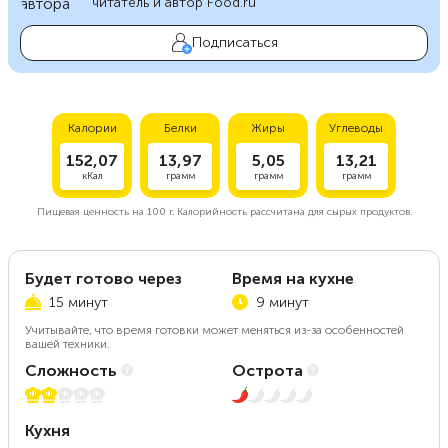
читатель и автор Food.ru
Подписаться
Калории
Белки
Жиры
Углеводы
152,07
13,97
5,05
13,21
кКал
грамм
грамм
грамм
Пищевая ценность на
100 г.
Калорийность рассчитана для сырых продуктов.
Будет готово через
Время на кухне
15 минут
9 минут
Учитывайте, что время готовки может меняться из-за особенностей
вашей техники.
Сложность
Острота
2 из 5
1 из 5
Кухня