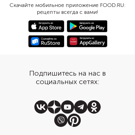
подсолнечного. А традиционные
вкусе это практическ
Скачайте мобильное приложение FOOD.RU:
спагетти замените изделиями
отразится, зато сдела
рецепты всегда с вами!
без глютена.
полезнее. Овощи не 
заранее отваривать ил
бланшировать, только
в пюре и смешать с т
Подпишитесь на нас в
социальных сетях: