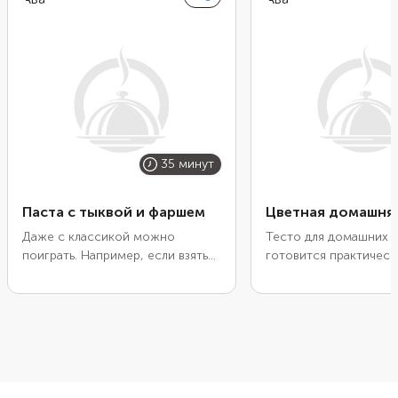
35 минут
Паста с тыквой и фаршем
Цветная домашняя
Даже с классикой можно
Тесто для домашних с
поиграть. Например, если взять
готовится практическ
соус болоньезе и дополнить его
как и для домашней л
тыквой, получится новое
процесс несложный. 
прочтение всем известной
сделать пасту яркой и
пасты. Чтобы поддержать дух
добавьте в нее разно
новаторства, вместо оливкового
овощи. Например, све
масла возьмите смесь из
окрасит макароны в б
кукурузного, льняного и
шпинат — в зеленый. 