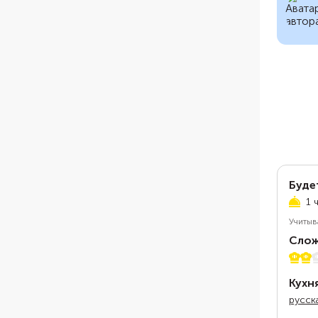
Буде
1 
Учитыв
Слож
2 из 
Кухн
русск