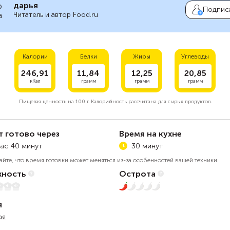
дарья
Подпис
Читатель и автор Food.ru
Калории
Белки
Жиры
Углеводы
246,91
11,84
12,25
20,85
кКал
грамм
грамм
грамм
Пищевая ценность на
100 г.
Калорийность рассчитана для сырых продуктов.
т готово через
Время на кухне
час 40 минут
30 минут
айте, что время готовки может меняться из-за особенностей вашей техники.
ность
Острота
5
1 из 5
я
ая