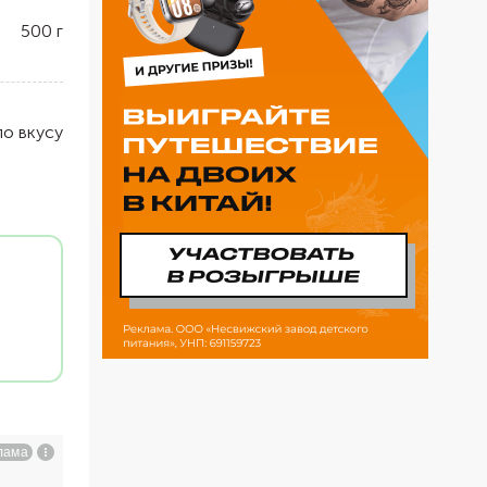
500
г
по вкусу