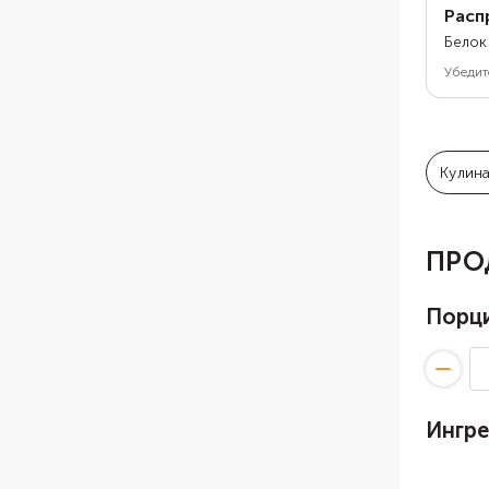
Расп
Белок
Убедит
Кулин
ПРО
Порц
Ингр