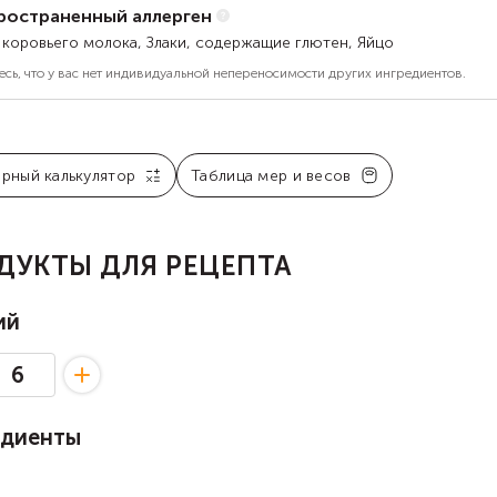
ространенный аллерген
 коровьего молока, Злаки, содержащие глютен, Яйцо
есь, что у вас нет индивидуальной непереносимости других ингредиентов.
арный калькулятор
Таблица мер и весов
ДУКТЫ ДЛЯ РЕЦЕПТА
ий
едиенты