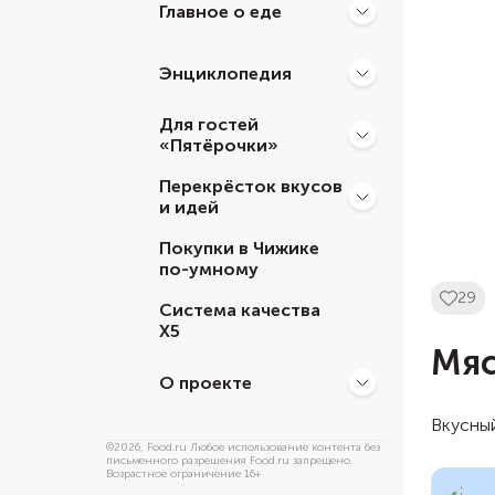
Главное о еде
Энциклопедия
Для гостей
«Пятёрочки»
Перекрёсток вкусов
и идей
Покупки в Чижике
по-умному
29
Система качества
Х5
Мяс
О проекте
Вкусный
©
2026
, Food.ru Любое использование контента без
письменного разрешения Food.ru запрещено.
Возрастное ограничение 16+