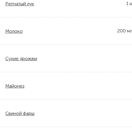
1
ш
Репчатый лук
200
м
Молоко
Сухие дрожжи
Майонез
Свиной фарш