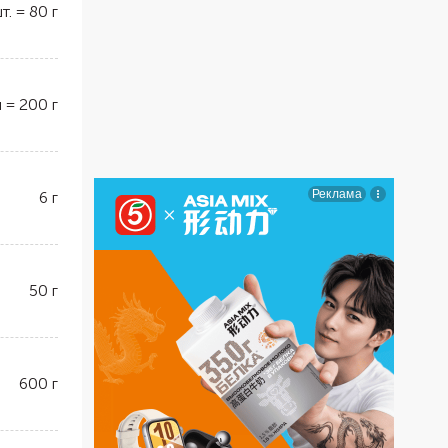
т.
=
80
г
л
=
200
г
6
г
50
г
600
г