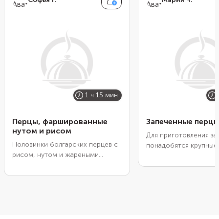
1 ч 15 мин
Перцы, фаршированные
Запеченные перцы
нутом и рисом
Для приготовления за
Половинки болгарских перцев с
понадобятся крупные
рисом, нутом и жареными
болгарские перцы пр
овощами — вегетарианская
формы, чтобы их был
альтернатива традиционным
нафаршировать. Лучше
лодочкам с мясным фаршем. В
плоды разных цветов.
нуте содержится много белка,
можно экспериментир
поэтому блюдо получится
попробуйте сначала э
сытным. Рис лучше брать
средиземноморский в