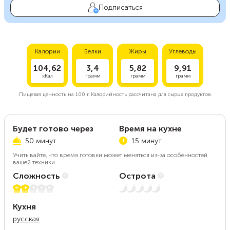
Подписаться
Калории
Белки
Жиры
Углеводы
104,62
3,4
5,82
9,91
кКал
грамм
грамм
грамм
Пищевая ценность на
100 г.
Калорийность рассчитана для сырых продуктов.
Будет готово через
Время на кухне
50 минут
15 минут
Учитывайте, что время готовки может меняться из-за особенностей
вашей техники.
Сложность
Острота
2 из 5
Нет остроты
Кухня
русская