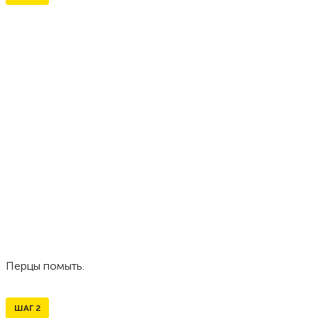
Перцы помыть.
ШАГ
2