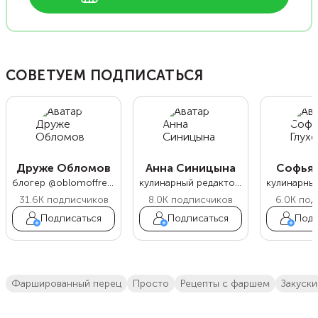
СОВЕТУЕМ ПОДПИСАТЬСЯ
Друже Обломов
Анна Синицына
Софья 
блогер @oblomoffrecipe
кулинарный редактор Food.ru
31.6K
подписчиков
8.0K
подписчиков
6.0K
под
Подписаться
Подписаться
Подп
фаршированный перец
просто
рецепты с фаршем
закуски