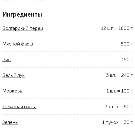
Ингредиенты
Болгарский перец
12
шт.
=
1800
г
Мясной фарш
500
г
Рис
150
г
Белый лук
3
шт.
=
240
г
Морковь
1
шт.
=
100
г
Томатная паста
3
ст. л.
=
90
г
Зелень
1
пучок
=
30
г