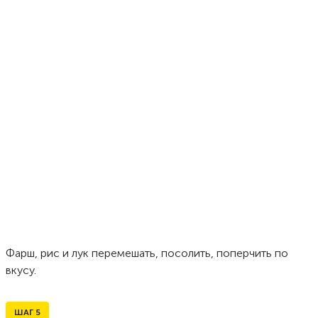
Фарш, рис и лук перемешать, посолить, поперчить по
вкусу.
ШАГ
5