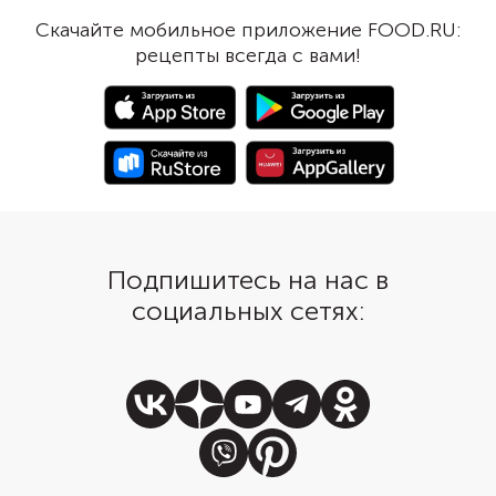
длиннозерный, хорошо подойдут
сыр, ароматные травы
Скачайте мобильное приложение FOOD.RU:
сорта басмати и жасмин. Вместо
помидоры и маслины.
рецепты всегда с вами!
болгарских перцев можно взять
закуски получилась р
рамиро.
корочка, за 20 минут 
запекания посыпьте п
тертым твердым сыро
Подпишитесь на нас в
социальных сетях: