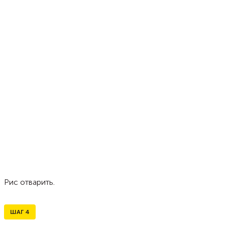
Рис отварить.
ШАГ
4