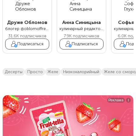
Друже Обломов
Анна Синицына
Софья 
блогер @oblomoffrecipe
кулинарный редактор Food.ru
31.6K
подписчиков
7.9K
подписчиков
6.0K
под
Подписаться
Подписаться
Подп
десерты
просто
желе
низкокалорийный
желе со смор