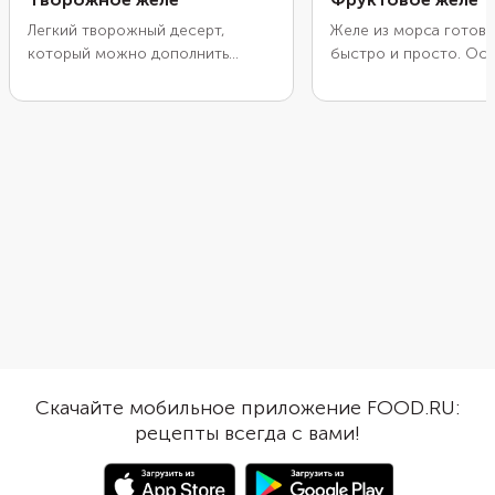
Легкий творожный десерт,
Желе из морса готови
который можно дополнить
быстро и просто. Ос
самыми разными вкусами. Летом
только подождать, ко
добавляйте свежие ягоды и
застынет. Почистите 
фрукты, а зимой —
фрукты, разложите их
консервированные персики,
формам, чашкам или 
ананасы, манго. Также подойдут
Смешайте желатин с 
замороженные ягоды, но им
дайте ему разбухнуть 
нужно дать оттаять. Здесь
подогрейте до раство
представлен рецепт
Соедините заготовку 
двухслойного десерта с тонким
морсом и залейте см
слоем желе из сока, но эту часть
подготовленные фрукт
можно пропустить и сделать
выбирайте любые плод
только творожный слой.
холода подойдут как
замороженные ягоды 
так и консервированн
Скачайте мобильное приложение FOOD.RU:
рецепты всегда с вами!