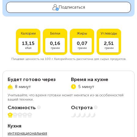
Подписаться
Калории
Белки
Жиры
Углеводы
13,15
0,16
0,07
2,51
кКал
грамм
грамм
грамм
Пищевая ценность на
100 г.
Калорийность рассчитана для сырых продуктов.
Будет готово через
Время на кухне
8 минут
5 минут
Учитывайте, что время готовки может меняться из-за особенностей
вашей техники.
Сложность
Острота
1 из 5
Нет остроты
Кухня
интернациональная