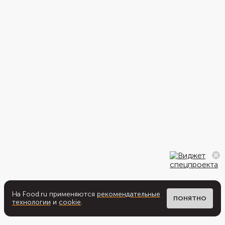
На Food.ru применяются
рекомендательные
ПОНЯТНО
технологии
и
cookie
.