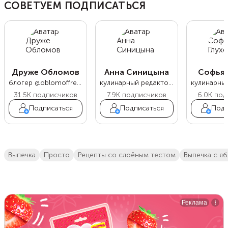
СОВЕТУЕМ ПОДПИСАТЬСЯ
Друже Обломов
Анна Синицына
Софья 
блогер @oblomoffrecipe
кулинарный редактор Food.ru
31.5K
подписчиков
7.9K
подписчиков
6.0K
под
Подписаться
Подписаться
Подп
выпечка
просто
рецепты со слоёным тестом
выпечка с я