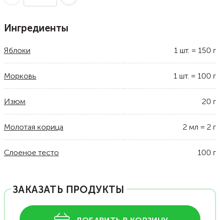
Ингредиенты
Яблоки
1
шт.
=
150
г
Морковь
1
шт.
=
100
г
Изюм
20
г
Молотая корица
2
мл
=
2
г
Слоеное тесто
100
г
ЗАКАЗАТЬ ПРОДУКТЫ