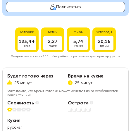
Подписаться
Калории
Белки
Жиры
Углеводы
123,44
2,27
5,74
20,16
кКал
грамм
грамм
грамм
Пищевая ценность на
100 г.
Калорийность рассчитана для сырых продуктов.
Будет готово через
Время на кухне
25 минут
25 минут
Учитывайте, что время готовки может меняться из-за особенностей
вашей техники.
Сложность
Острота
1 из 5
Нет остроты
Кухня
русская