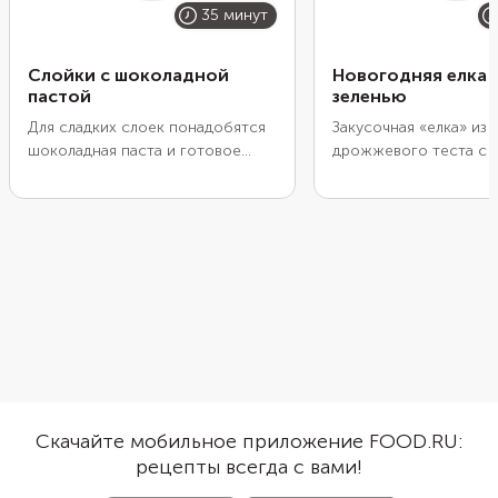
35 минут
Слойки с шоколадной
Новогодняя елка 
пастой
зеленью
Для сладких слоек понадобятся
Закусочная «елка» из
шоколадная паста и готовое
дрожжевого теста с 
слоеное тесто. Раскатайте два
станет зеленой, если
пласта, смажьте один пастой,
выпекания полить ее
накройте вторым и разрежьте на
растопленным сливо
полоски. Скрутите в объемные
маслом с чесноком и
спиральные заготовки и
ароматными травами.
испеките до готовности. При
раскатайте тесто, на
желании перед выпеканием
квадраты. Положите н
смажьте слойки яйцом и
кубики сыра и слепит
посыпьте измельченными
Уложите в виде елки н
орехами.
противень, смажьте я
молоком и испеките 
готовности и аппети
Скачайте мобильное приложение FOOD.RU:
золотистой корочки.
рецепты всегда с вами!