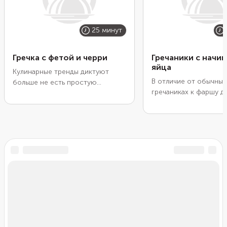
25 минут
Гречка с фетой и черри
Гречаники с начин
яйца
Кулинарные тренды диктуют
В отличие от обычных 
больше не есть простую
гречаниках к фаршу 
отварную гречку на гарнир, а
разваренную крупу. Б
готовить из нее интересные
блюдо получится оче
блюда. В этом варианте
питательным. А еще 
попробуйте соединить гречку с
сочетается с любыми
запеченными помидорами и
свежими овощами. Сп
фетой. Такой соус часто
внутри заготовок начи
используют для приготовления
отварного яйца. Греча
пасты, но он хорошо сочетается
получатся еще вкусне
и с крупой. Гречка получается
кремообразной с легкой ноткой
чеснока и кислинкой томатов.