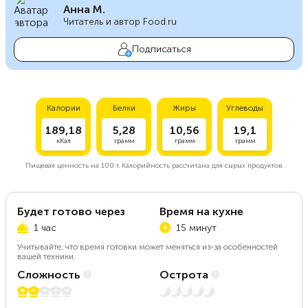
Анна М.
Читатель и автор Food.ru
Подписаться
Калории
Белки
Жиры
Углеводы
189,18
5,28
10,56
19,1
кКал
грамм
грамм
грамм
Пищевая ценность на
100 г.
Калорийность рассчитана для сырых продуктов.
Будет готово через
Время на кухне
1 час
15 минут
Учитывайте, что время готовки может меняться из-за особенностей
вашей техники.
Сложность
Острота
2 из 5
Нет остроты