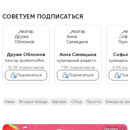
СОВЕТУЕМ ПОДПИСАТЬСЯ
Друже Обломов
Анна Синицына
Софья 
блогер @oblomoffrecipe
кулинарный редактор Food.ru
31.5K
подписчиков
7.9K
подписчиков
6.0K
под
Подписаться
Подписаться
Подп
ужин
вторые блюда
завтрак
обед
просто
блюда из гр