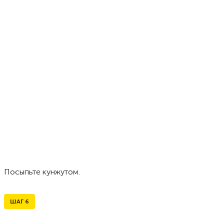
Посыпьте кунжутом.
ШАГ
6