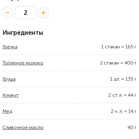
Ингредиенты
Гречка
1
стакан
=
165
г
Топленое молоко
2
стакан
=
400
г
Груша
1
шт.
=
135
г
Кунжут
2
ст. л.
=
44
г
Мед
2
ч. л.
=
14
г
Сливочное масло
40
г