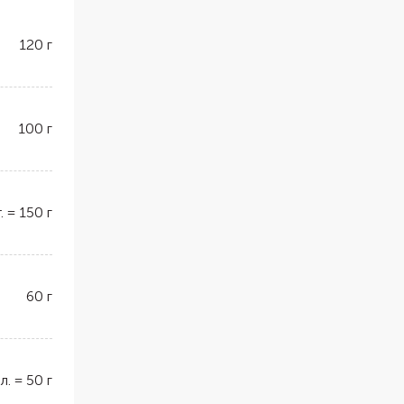
120
г
100
г
.
=
150
г
60
г
 л.
=
50
г