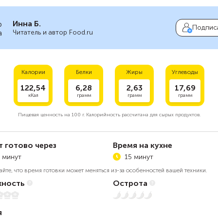
Инна Б.
Подпис
Читатель и автор Food.ru
Калории
Белки
Жиры
Углеводы
122,54
6,28
2,63
17,69
кКал
грамм
грамм
грамм
Пищевая ценность на
100 г.
Калорийность рассчитана для сырых продуктов.
т готово через
Время на кухне
 минут
15 минут
айте, что время готовки может меняться из-за особенностей вашей техники.
ность
Острота
5
Нет остроты
я