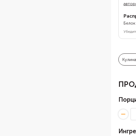
автор
Расп
Белок
Убедит
Кулин
ПРО
Порц
Ингр