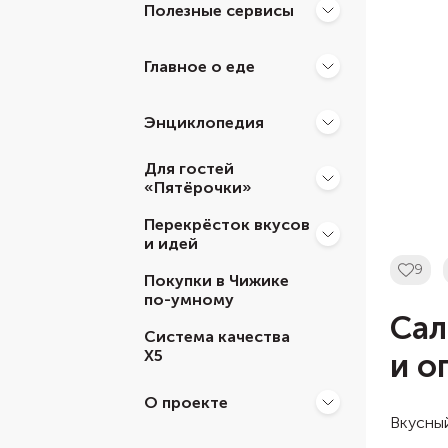
Полезные сервисы
Главное о еде
Энциклопедия
Для гостей
«Пятёрочки»
Перекрёсток вкусов
и идей
9
Покупки в Чижике
по-умному
Сал
Система качества
Х5
и о
О проекте
Вкусный