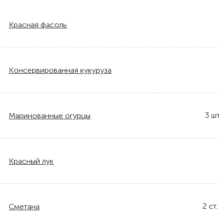
Красная фасоль
Консервированная кукуруза
3
шт
Маринованные огурцы
Красный лук
2
ст.
Сметана