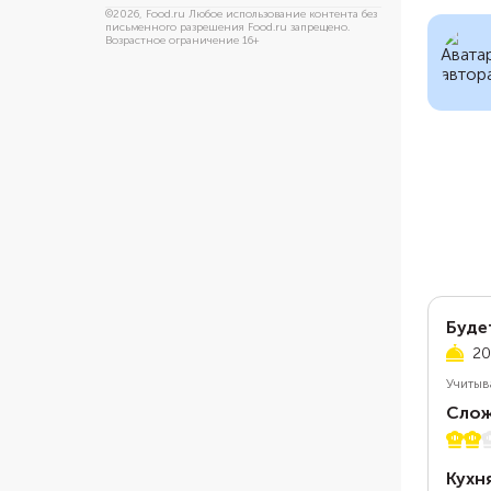
©
2026
, Food.ru Любое использование контента без
письменного разрешения Food.ru запрещено.
Возрастное ограничение 16+
Буде
20
Учитыв
Слож
2 из 
Кухн