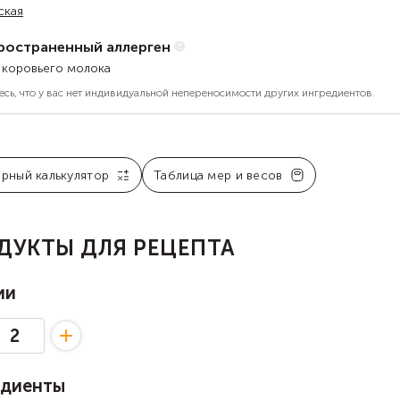
ская
ространенный аллерген
 коровьего молока
есь, что у вас нет индивидуальной непереносимости других ингредиентов.
арный калькулятор
Таблица мер и весов
ДУКТЫ ДЛЯ РЕЦЕПТА
ии
едиенты