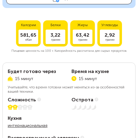
Калории
Белки
Жиры
Углеводы
581,65
3,22
63,42
2,92
кКал
грамм
грамм
грамм
Пищевая ценность на
100 г.
Калорийность рассчитана для сырых продуктов.
Будет готово через
Время на кухне
15 минут
15 минут
Учитывайте, что время готовки может меняться из-за особенностей
вашей техники.
Сложность
Острота
2 из 5
Нет остроты
Кухня
интернациональная
Распространенный аллерген