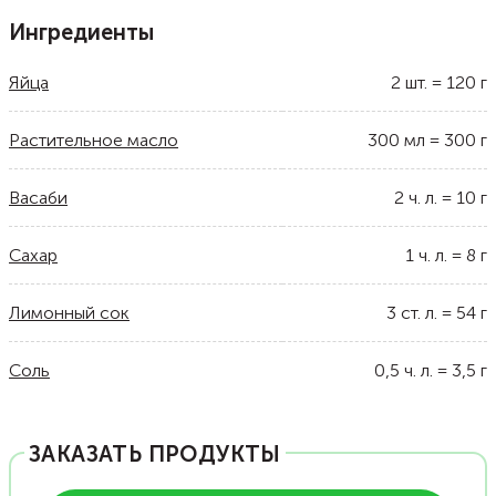
Ингредиенты
Яйца
2
шт.
=
120
г
Растительное масло
300
мл
=
300
г
Васаби
2
ч. л.
=
10
г
Сахар
1
ч. л.
=
8
г
Лимонный сок
3
ст. л.
=
54
г
Соль
0,5
ч. л.
=
3,5
г
ЗАКАЗАТЬ ПРОДУКТЫ