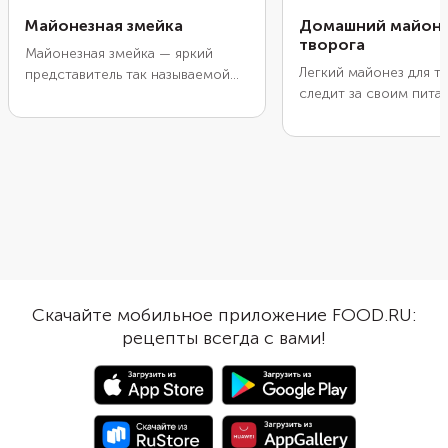
Майонезная змейка
Домашний майоне
творога
Майонезная змейка — яркий
Легкий майонез для те
представитель так называемой
следит за своим пита
карательной кулинарии, истоки
фигурой. Он готовитс
которой берут начало в СССР,
основе творога, кото
когда люди пытались красиво
придает необычный д
накрыть стол из небогатого
майонеза вкус и прия
набора продуктов. Это блюдо
слегка рассыпчатую т
отличает оригинальная подача,
Таким майонезом, как
которую гости с чувством
обычным, можно запр
юмора точно оценят по
различные салаты, бу
достоинству. Классический
закусочные рулеты. Г
рецепт состоит из майонеза и
продукт храните в хо
черного перца горошком. К
Скачайте мобильное приложение FOOD.RU:
не более 5 дней.
новогоднему столу такое блюдо
рецепты всегда с вами!
подойдет идеально, ведь 2025-й
будет Годом Змеи.