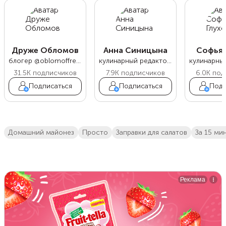
Друже Обломов
Анна Синицына
Софья 
блогер @oblomoffrecipe
кулинарный редактор Food.ru
31.5K
подписчиков
7.9K
подписчиков
6.0K
под
Подписаться
Подписаться
Подп
домашний майонез
просто
заправки для салатов
за 15 ми