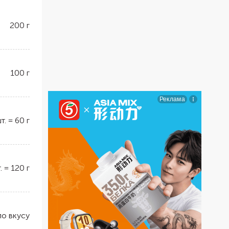
200
г
100
г
т.
=
60
г
.
=
120
г
по вкусу