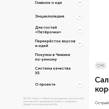
Главное о еде
Энциклопедия
Для гостей
«Пятёрочки»
Перекрёсток вкусов
и идей
Покупки в Чижике
по-умному
45
Система качества
Х5
Сал
О проекте
кор
©
2026
, Food.ru Любое использование контента без
письменного разрешения Food.ru запрещено.
Острый,
Возрастное ограничение 16+