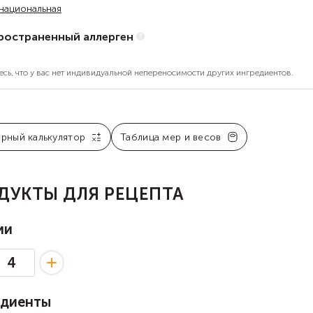
национальная
ространенный аллерген
есь, что у вас нет индивидуальной непереносимости других ингредиентов.
арный калькулятор
Таблица мер и весов
ДУКТЫ ДЛЯ РЕЦЕПТА
ии
едиенты