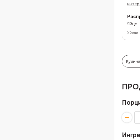
интер
Расп
Яйцо
Убедит
Кулин
ПРО
Порц
Ингр