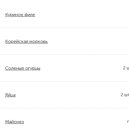
Куриное филе
Корейская морковь
2
ш
Соленые огурцы
2
шт
Яйца
Майонез