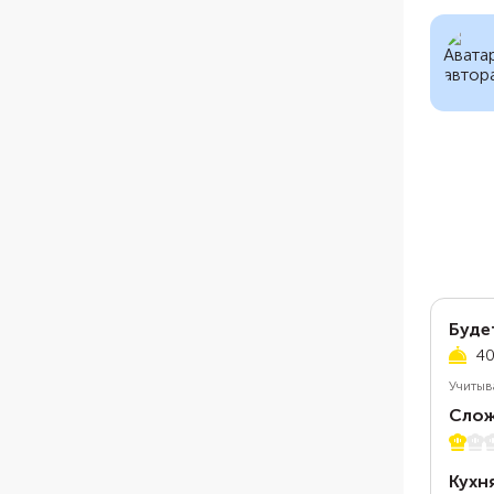
Буде
40
Учитыв
Слож
1 из 5
Кухн