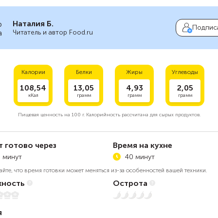
Наталия Б.
Подпис
Читатель и автор Food.ru
Калории
Белки
Жиры
Углеводы
108,54
13,05
4,93
2,05
кКал
грамм
грамм
грамм
Пищевая ценность на
100 г.
Калорийность рассчитана для сырых продуктов.
т готово через
Время на кухне
 минут
40 минут
айте, что время готовки может меняться из-за особенностей вашей техники.
ность
Острота
Нет остроты
я