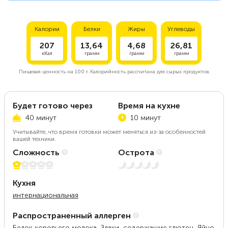
Калории
Белки
Жиры
Углеводы
207
13,64
4,68
26,81
кКал
грамм
грамм
грамм
Пищевая ценность на
100 г.
Калорийность рассчитана для сырых продуктов.
Будет готово через
Время на кухне
40 минут
10 минут
Учитывайте, что время готовки может меняться из-за особенностей
вашей техники.
Сложность
Острота
1 из 5
Нет остроты
Кухня
интернациональная
Распространенный аллерген
Белок коровьего молока, Злаки, содержащие глютен, Яйцо