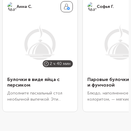
Анна С.
Софья Г.
2 ч 40 мин
Булочки в виде яйца с
Паровые булочки 
персиком
и фунчозой
Дополните пасхальный стол
Блюдо, наполненное 
необычной выпечкой. Эти
колоритом, — мягкие
сдобные булочки напоминают
булочки с начинкой и
яйца в разрезе. Только вместо
фунчозы. Томить на па
желтка у них — половинка
нужно всего 15 минут
консервированного персика.
что начинка внутри уж
Чтобы закрепить фрукты на
заранее обжаренная 