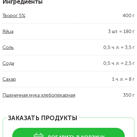
Ингредиенты
Творог 5%
400
г
Яйца
3
шт.
=
180
г
Соль
0,5
ч. л.
=
3,5
г
Сода
0,5
ч. л.
=
2,5
г
Сахар
1
ч. л.
=
8
г
Пшеничная мука хлебопекарная
350
г
ЗАКАЗАТЬ ПРОДУКТЫ