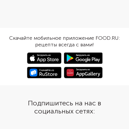
булочках, выложите их на
сковороде. Шампинь
творожный крем. Во время
заменить на шиитаке,
запекания он слегка схватится и
взять свиной или ассо
зафиксирует персики.
вами остается и выбо
начинки, подойдут ка
так и сырые. Высший 
Скачайте мобильное приложение FOOD.RU:
приготовить булочки
рецепты всегда с вами!
желтком внутри.
Подпишитесь на нас в
социальных сетях: