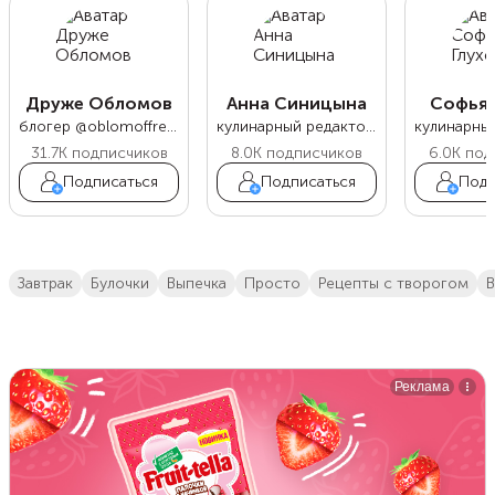
Друже Обломов
Анна Синицына
Софья 
блогер @oblomoffrecipe
кулинарный редактор Food.ru
31.7K
подписчиков
8.0K
подписчиков
6.0K
под
Подписаться
Подписаться
Подп
завтрак
булочки
выпечка
просто
Рецепты с творогом