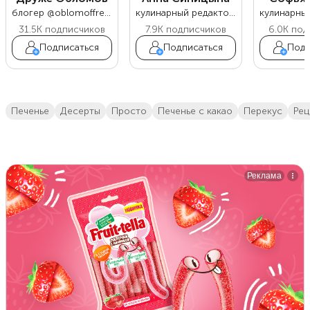
блогер @oblomoffrecipe
кулинарный редактор Food.ru
31.5K
подписчиков
7.9K
подписчиков
6.0K
под
Подписаться
Подписаться
Подп
печенье
десерты
просто
печенье с какао
перекус
ре