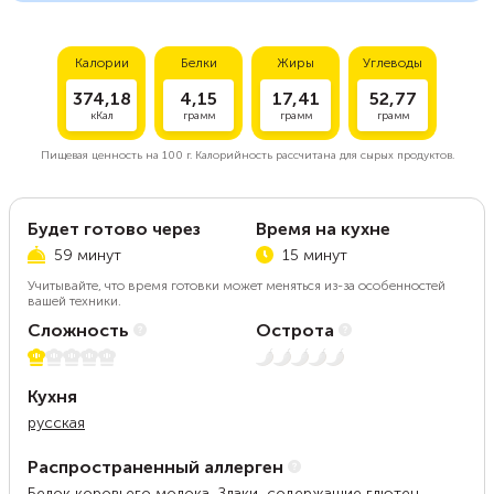
Калории
Белки
Жиры
Углеводы
374,18
4,15
17,41
52,77
кКал
грамм
грамм
грамм
Пищевая ценность на
100 г.
Калорийность рассчитана для сырых продуктов.
Будет готово через
Время на кухне
59 минут
15 минут
Учитывайте, что время готовки может меняться из-за особенностей
вашей техники.
Сложность
Острота
1 из 5
Нет остроты
Кухня
русская
Распространенный аллерген
Белок коровьего молока, Злаки, содержащие глютен,