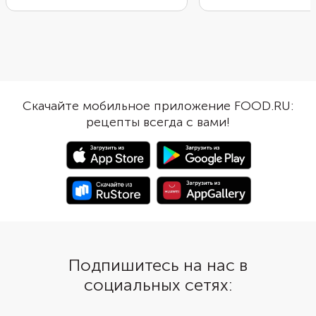
Кому-то этот бугорок может
правильном приготов
напомнить парус. Рельеф
песочного теста. Пос
получается благодаря
этапа смешивания ин
специальной форме, а тот самый
их нужно охладить в 
бугорок — благодаря кулинарной
держать в холодильни
хитрости. Тесто перед выпечкой
следующего шага в ре
нужно хорошо охладить.
Сабле должно букваль
Скачайте мобильное приложение FOOD.RU:
во рту.
рецепты всегда с вами!
Подпишитесь на нас в
социальных сетях: