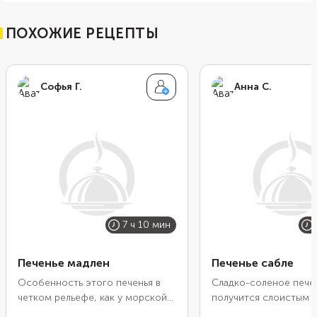
ПОХОЖИЕ РЕЦЕПТЫ
Софья Г.
Анна С.
7 ч 10 мин
Печенье мадлен
Печенье сабле
Особенность этого печенья в
Сладко-соленое пече
четком рельефе, как у морской
получится слоистым 
раковины, и высоком бугорке.
хрустящим. Весь секр