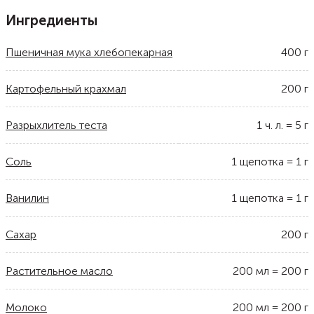
Ингредиенты
Пшеничная мука хлебопекарная
400
г
Картофельный крахмал
200
г
Разрыхлитель теста
1
ч. л.
=
5
г
Соль
1
щепотка
=
1
г
Ванилин
1
щепотка
=
1
г
Сахар
200
г
Растительное масло
200
мл
=
200
г
Молоко
200
мл
=
200
г