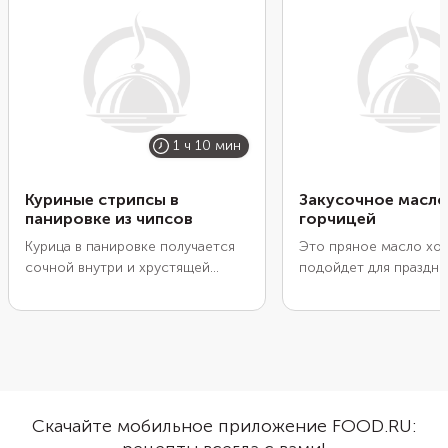
1 ч 10 мин
Куриные стрипсы в
Закусочное масло
панировке из чипсов
горчицей
Курица в панировке получается
Это пряное масло хо
сочной внутри и хрустящей
подойдет для праздн
снаружи. Чаще всего для
закусок и основных б
верхнего слоя используют
Положите его в тарта
панировочные сухари, но с
начинкой из ветчины,
чипсами вкус будет интереснее,
или слабосоленой ры
а корочка еще аппетитней. Для
Намажьте на тосты ил
приготовления можно
с канапе. Используйте
использовать аэрогриль, духовку,
сэндвичей или хот-до
Скачайте мобильное приложение FOOD.RU:
пожарить стрипсы на сковороде
Горчица, чеснок и тим