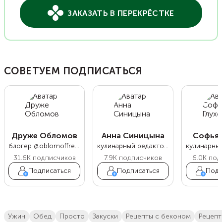
ЗАКАЗАТЬ В ПЕРЕКРЁСТКЕ
СОВЕТУЕМ ПОДПИСАТЬСЯ
Друже Обломов
Анна Синицына
Софья 
блогер @oblomoffrecipe
кулинарный редактор Food.ru
31.6K
подписчиков
7.9K
подписчиков
6.0K
под
Подписаться
Подписаться
Подп
ужин
обед
просто
закуски
рецепты с беконом
Рецеп