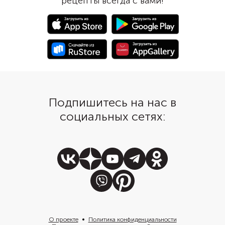
рецепты всегда с вами!
или во фритюре. Чем тоньше
хорошо подчеркнут 
кусочки курицы, тем меньше
начинку и придадут з
времени нужно на
пикантную изюминку.
приготовление.
Использовать можно
горчицу, но лучше взя
несколько видов. Нап
дижонскую и зернист
Подпишитесь на нас в
социальных сетях:
О проекте
Политика конфиденциальности