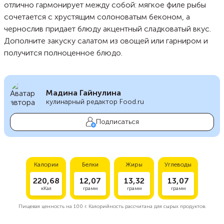
отлично гармонирует между собой: мягкое филе рыбы
сочетается с хрустящим солоноватым беконом, а
чернослив придает блюду акцентный сладковатый вкус.
Дополните закуску салатом из овощей или гарниром и
получится полноценное блюдо.
Мадина Гайнулина
кулинарный редактор Food.ru
Подписаться
Калории
Белки
Жиры
Углеводы
220,68
12,07
13,32
13,07
кКал
грамм
грамм
грамм
Пищевая ценность на
100 г.
Калорийность рассчитана для сырых продуктов.