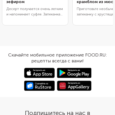
зефиром
крамблом из мюс
Десерт получается очень легким
Приготовьте необыч
и напоминает суфле. Запеканка
запеканку с хрустяще
подойдет для полезного
из мюсли (она называ
завтрака или детского полдника.
крамбл). А в основе б
Вместо груши можно взять
классическая смесь д
любые мягкие фрукты или ягоды:
творожной запеканки
персик, банан, малину. Перед
крупой. При замешив
подачей можно полить каждый
творожного слоя вы 
кусочек медом или кленовым
добавить любые изме
Скачайте мобильное приложение FOOD.RU:
сиропом, а также украсить
сухофрукты по желан
рецепты всегда с вами!
шапочкой из взбитых сливок.
приготовления исполь
техника подготовки 
выпечки под название
«французская рубашк
смазывают сливочным
посыпают мукой, что
запеканка не прилипла
Подпишитесь на нас в