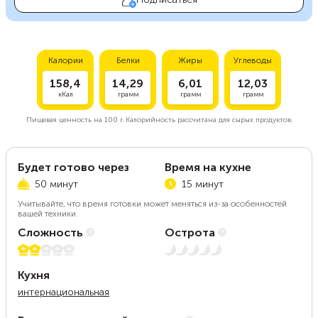
Калории
Белки
Жиры
Углеводы
158,4
14,29
6,01
12,03
кКал
грамм
грамм
грамм
Пищевая ценность на
100 г.
Калорийность рассчитана для сырых продуктов.
Будет готово через
Время на кухне
50 минут
15 минут
Учитывайте, что время готовки может меняться из-за особенностей
вашей техники.
Сложность
Острота
2 из 5
Нет остроты
Кухня
интернациональная