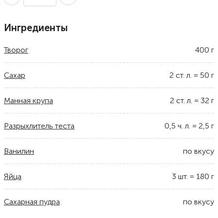
Ингредиенты
Творог
400
г
Сахар
2
ст. л.
=
50
г
Манная крупа
2
ст. л.
=
32
г
Разрыхлитель теста
0,5
ч. л.
=
2,5
г
Ванилин
по вкусу
Яйца
3
шт.
=
180
г
Сахарная пудра
по вкусу