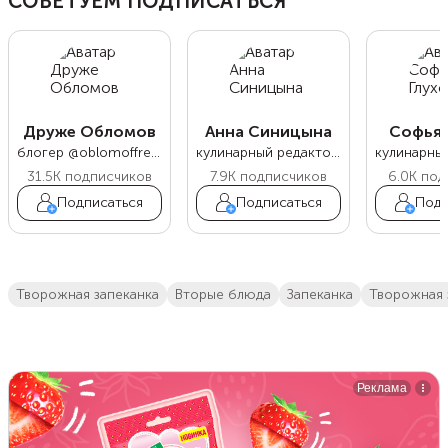
СОВЕТУЕМ ПОДПИСАТЬСЯ
Друже Обломов
Анна Синицына
Софья 
блогер @oblomoffrecipe
кулинарный редактор Food.ru
31.5K
подписчиков
7.9K
подписчиков
6.0K
под
Подписаться
Подписаться
Подп
творожная запеканка
вторые блюда
запеканка
Творожная 