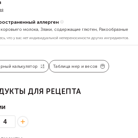
я
ая
ространенный аллерген
 коровьего молока, Злаки, содержащие глютен, Ракообразные
есь, что у вас нет индивидуальной непереносимости других ингредиентов.
арный калькулятор
Таблица мер и весов
ДУКТЫ ДЛЯ РЕЦЕПТА
ии