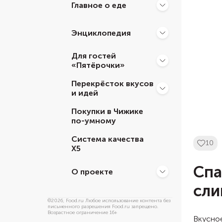
Главное о еде
Энциклопедия
Для гостей
«Пятёрочки»
Перекрёсток вкусов
и идей
Покупки в Чижике
по-умному
Система качества
10
Х5
Спа
О проекте
сли
©
2026
, Food.ru Любое использование контента без
письменного разрешения Food.ru запрещено.
Возрастное ограничение 16+
Вкусное