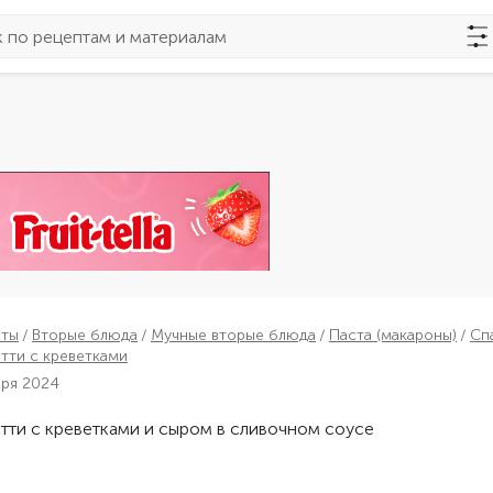
пты
Вторые блюда
Мучные вторые блюда
Паста (макароны)
Сп
тти с креветками
бря 2024