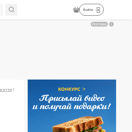
Войти
агетти