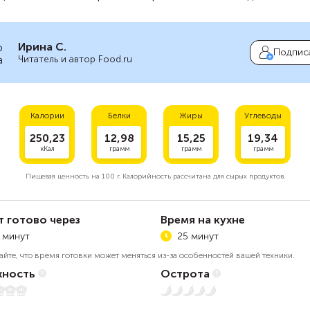
Ирина С.
Подпис
Читатель и автор Food.ru
Калории
Белки
Жиры
Углеводы
250,23
12,98
15,25
19,34
кКал
грамм
грамм
грамм
Пищевая ценность на
100 г.
Калорийность рассчитана для сырых продуктов.
т готово через
Время на кухне
 минут
25 минут
айте, что время готовки может меняться из-за особенностей вашей техники.
ность
Острота
Нет остроты