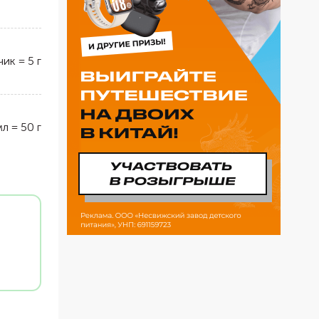
чик
=
5
г
мл
=
50
г