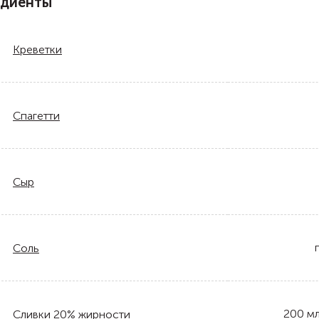
едиенты
Креветки
Спагетти
Сыр
Соль
200
м
Сливки 20% жирности