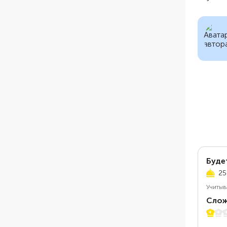
Буде
25
Учитыв
Слож
1 из 5