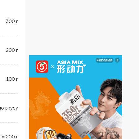
300
г
200
г
100
г
по вкусу
л
=
200
г