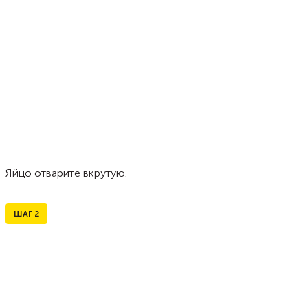
Яйцо отварите вкрутую.
ШАГ
2