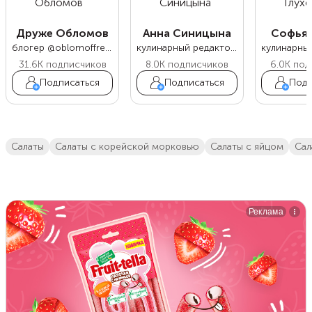
Друже Обломов
Анна Синицына
Софья 
блогер @oblomoffrecipe
кулинарный редактор Food.ru
31.6K
подписчиков
8.0K
подписчиков
6.0K
под
Подписаться
Подписаться
Подп
салаты
салаты с корейской морковью
салаты с яйцом
са