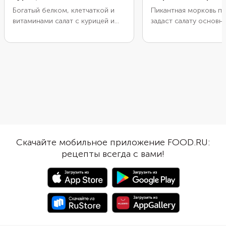
Богатый белком, клетчаткой и
Пикантная морковь п
витаминами салат с курицей и
задаст салату основно
овощами подойдет для позднего
сделает его красивым
ужина. Хотя он настолько яркий
жареные шампиньоны 
и нарядный, что будет достойно
привнесут в него лег
смотреться и на праздничном
карамельную нотку и
столе. А если сварить грудку
шелковистую текстуру
заранее, то на сборку уйдет
Благодаря картофелю
всего полчаса. Дайте овощам и
получится сытным. В 
филе пропитаться вкусами друг
заправки для блюда в
друга, так блюдо получится еще
оставшееся после об
аппетитнее. При желании
грибов и лука масло 
подчеркните азиатский характер
специями, поэтому во
Скачайте мобильное приложение FOOD.RU:
каплями соуса терияки или
чуть больше, чем обы
рецепты всегда с вами!
кунжутом. А еще салат можно
использовать как начинку для
роллов из лаваша. Попробуйте!