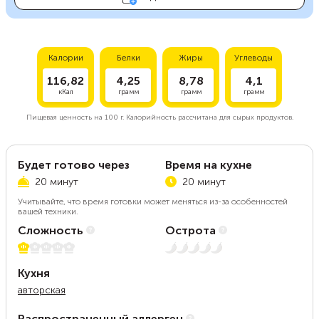
Калории
Белки
Жиры
Углеводы
116,82
4,25
8,78
4,1
кКал
грамм
грамм
грамм
Пищевая ценность на
100 г.
Калорийность рассчитана для сырых продуктов.
Будет готово через
Время на кухне
20 минут
20 минут
Учитывайте, что время готовки может меняться из-за особенностей
вашей техники.
Сложность
Острота
1 из 5
Нет остроты
Кухня
авторская
Распространенный аллерген