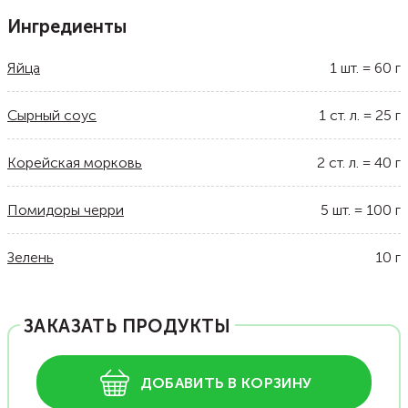
Ингредиенты
Яйца
1
шт.
=
60
г
Сырный соус
1
ст. л.
=
25
г
Корейская морковь
2
ст. л.
=
40
г
Помидоры черри
5
шт.
=
100
г
Зелень
10
г
ЗАКАЗАТЬ ПРОДУКТЫ
ДОБАВИТЬ В КОРЗИНУ