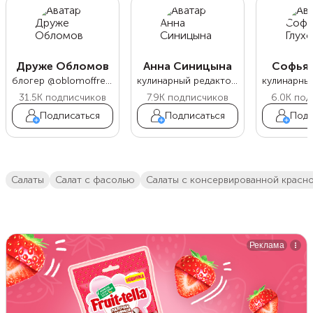
Друже Обломов
Анна Синицына
Софья 
блогер @oblomoffrecipe
кулинарный редактор Food.ru
31.5K
подписчиков
7.9K
подписчиков
6.0K
под
Подписаться
Подписаться
Подп
салаты
салат с фасолью
салаты с консервированной крас