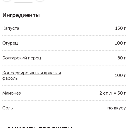
Ингредиенты
Капуста
150
г
Огурец
100
г
Болгарский перец
80
г
Консервированная красная
100
г
фасоль
Майонез
2
ст. л.
=
50
г
Соль
по вкусу