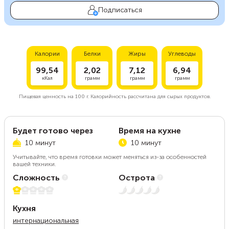
Подписаться
Калории
Белки
Жиры
Углеводы
99,54
2,02
7,12
6,94
кКал
грамм
грамм
грамм
Пищевая ценность на
100 г.
Калорийность рассчитана для сырых продуктов.
Будет готово через
Время на кухне
10 минут
10 минут
Учитывайте, что время готовки может меняться из-за особенностей
вашей техники.
Сложность
Острота
1 из 5
Нет остроты
Кухня
интернациональная