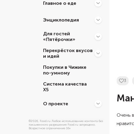
Главное о еде
Энциклопедия
Для гостей
«Пятёрочки»
Перекрёсток вкусов
и идей
Покупки в Чижике
по-умному
3
Система качества
Х5
Ман
О проекте
Очень в
©
2026
, Food.ru Любое использование контента без
нравитс
письменного разрешения Food.ru запрещено.
Возрастное ограничение 16+