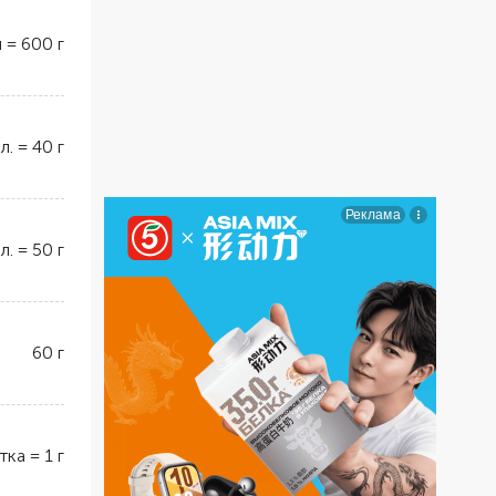
л
=
600
г
 л.
=
40
г
 л.
=
50
г
60
г
тка
=
1
г