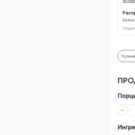
интер
Расп
Белок
Убедит
Кулин
ПРО
Порц
Ингр