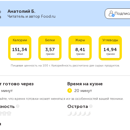
Анатолий Б.
Подпис
Читатель и автор Food.ru
Калории
Белки
Жиры
Углеводы
151,34
3,57
8,41
14,94
кКал
грамм
грамм
грамм
Пищевая ценность на
100 г.
Калорийность рассчитана для сырых продуктов.
т готово через
Время на кухне
 минут
20 минут
айте, что время готовки может меняться из-за особенностей вашей техники.
ность
Острота
5
Нет остроты
я