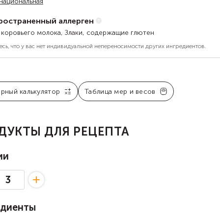
национальная
ространенный аллерген
 коровьего молока, Злаки, содержащие глютен
есь, что у вас нет индивидуальной непереносимости других ингредиентов.
арный калькулятор
Таблица мер и весов
ДУКТЫ ДЛЯ РЕЦЕПТА
ии
едиенты