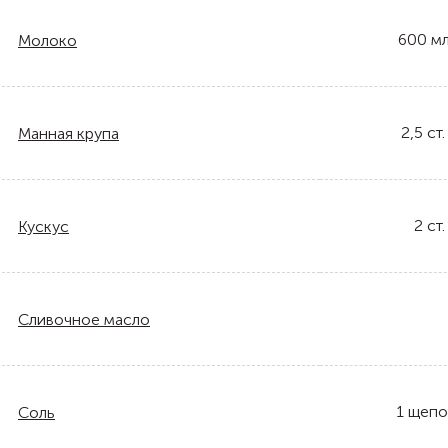
600
м
Молоко
2,5
ст.
Манная крупа
2
ст.
Кускус
Сливочное масло
1
щепо
Соль