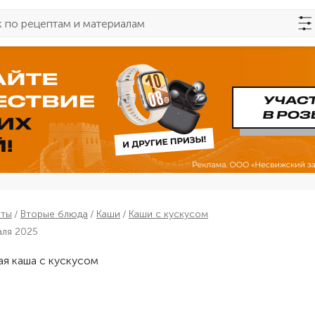
пты
Вторые блюда
Каши
Каши с кускусом
аля 2025