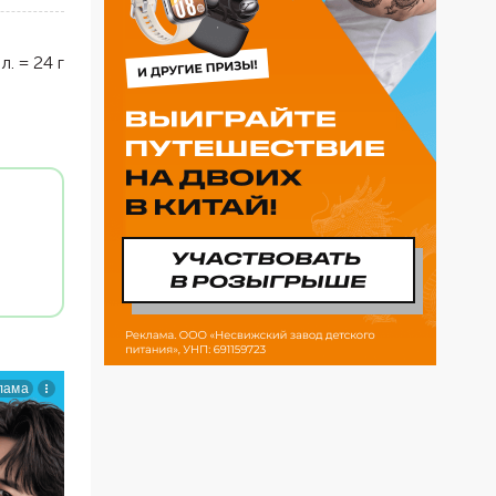
 л.
=
24
г