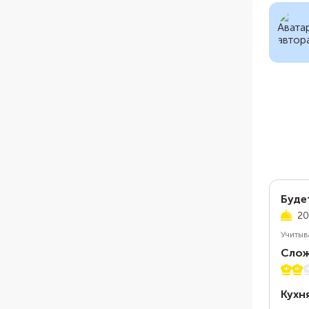
Буде
20
Учитыв
Слож
2 из 
Кухн