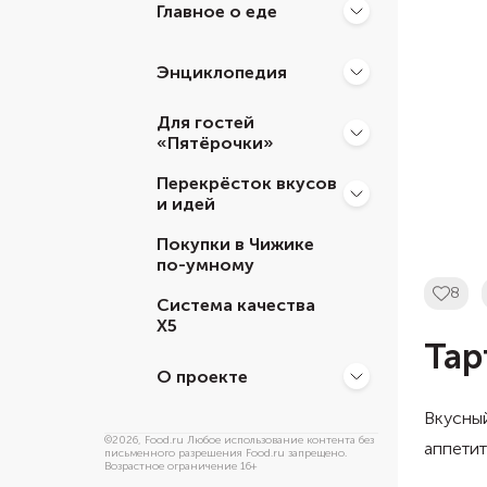
Главное о еде
Энциклопедия
Для гостей
«Пятёрочки»
Перекрёсток вкусов
и идей
Покупки в Чижике
по-умному
8
Система качества
Х5
Тар
О проекте
Вкусный
©
2026
, Food.ru Любое использование контента без
аппетит
письменного разрешения Food.ru запрещено.
Возрастное ограничение 16+