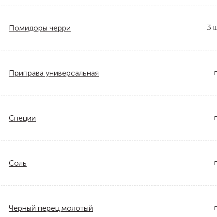
3
ш
Помидоры черри
Приправа универсальная
Специи
Соль
Черный перец молотый