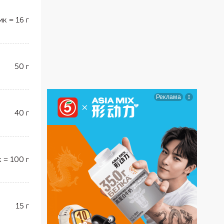
ик
=
16
г
50
г
40
г
к
=
100
г
15
г