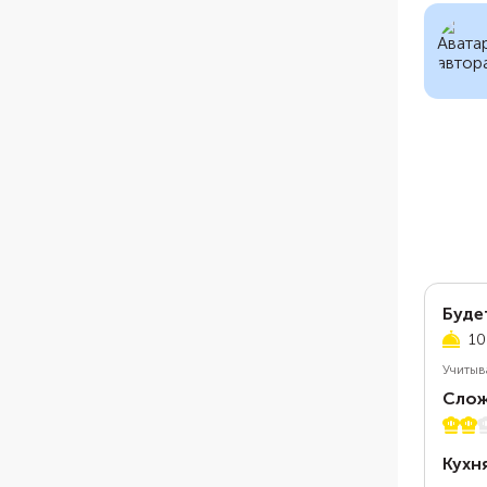
Буде
10
Учитыв
Слож
2 из 
Кухн