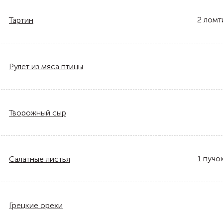
2
ломт
Тартин
Рулет из мяса птицы
Творожный сыр
1
пучо
Салатные листья
Грецкие орехи