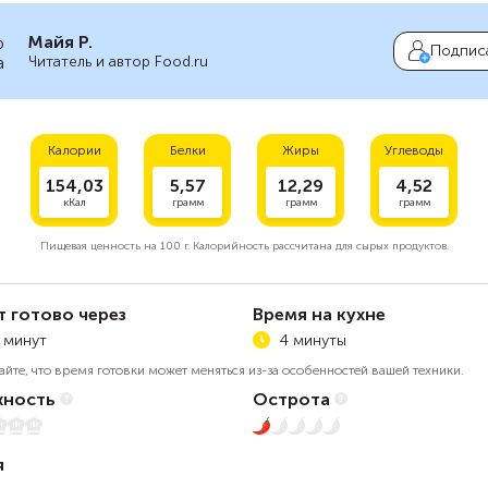
Майя Р.
Подпис
Читатель и автор Food.ru
Калории
Белки
Жиры
Углеводы
154,03
5,57
12,29
4,52
кКал
грамм
грамм
грамм
Пищевая ценность на
100 г.
Калорийность рассчитана для сырых продуктов.
т готово через
Время на кухне
 минут
4 минуты
айте, что время готовки может меняться из-за особенностей вашей техники.
ность
Острота
5
1 из 5
я