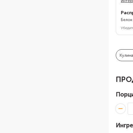
интер
Расп
Белок
Убедит
Кулин
ПРО
Порц
Ингр