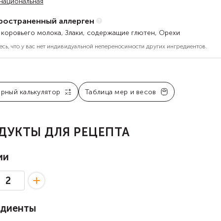
национальная
ространенный аллерген
 коровьего молока, Злаки, содержащие глютен, Орехи
есь, что у вас нет индивидуальной непереносимости других ингредиентов.
арный калькулятор
Таблица мер и весов
ДУКТЫ ДЛЯ РЕЦЕПТА
ии
едиенты