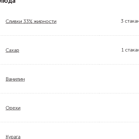
блюда
3
стака
Сливки 33% жирности
1
стака
Сахар
Ванилин
Орехи
Курага