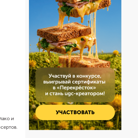
лако и
есертов.