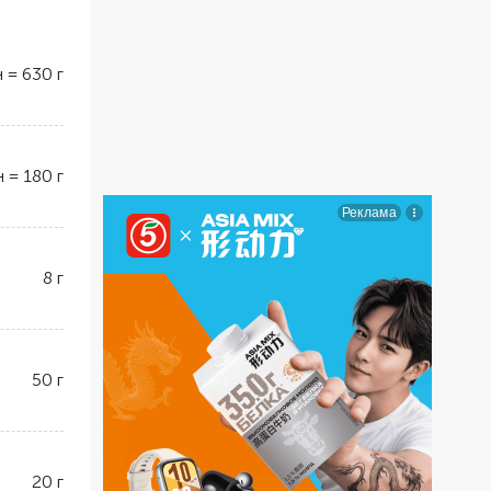
н
=
630
г
н
=
180
г
8
г
50
г
20
г