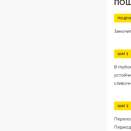
ПОШ
ПОДГО
Замочит
ШАГ
1
В глубо
устойчи
сливоч
ШАГ
2
Перелож
Периоди