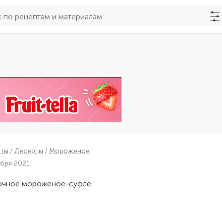
пты
Десерты
Мороженое
ября 2021