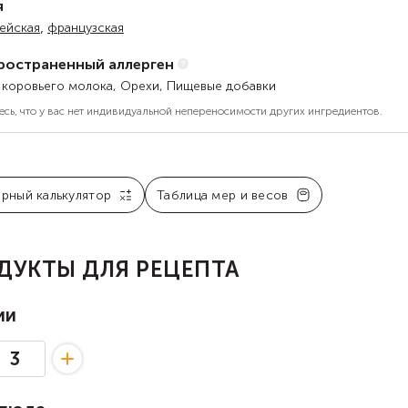
я
,
ейская
французская
ространенный аллерген
 коровьего молока, Орехи, Пищевые добавки
есь, что у вас нет индивидуальной непереносимости других ингредиентов.
арный калькулятор
Таблица мер и весов
ДУКТЫ ДЛЯ РЕЦЕПТА
ии