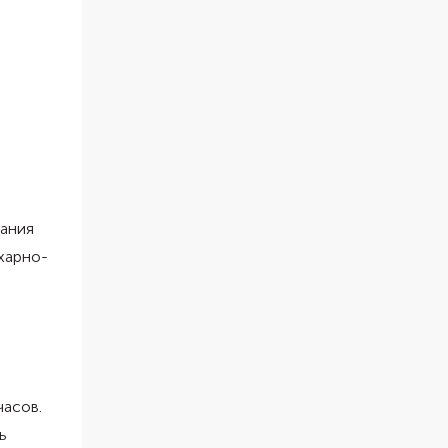
вания
ахарно-
часов.
ь