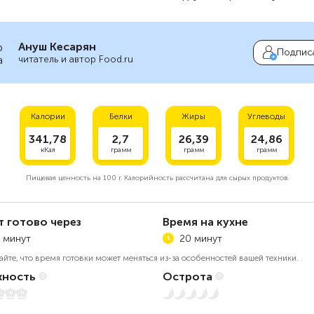
Ануш Кесарян
Подпис
читатель и автор Food.ru
Калории
Белки
Жиры
Углеводы
341,78
2,7
26,39
24,86
кКал
грамм
грамм
грамм
Пищевая ценность на
100 г.
Калорийность рассчитана для сырых продуктов.
т готово через
Время на кухне
 минут
20 минут
айте, что время готовки может меняться из-за особенностей вашей техники.
ность
Острота
5
Нет остроты