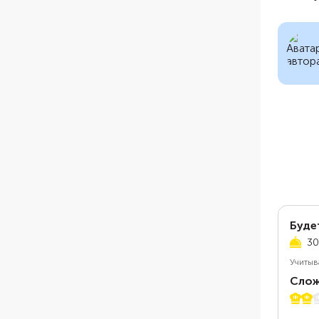
Буде
30
Учитыв
Слож
2 из 