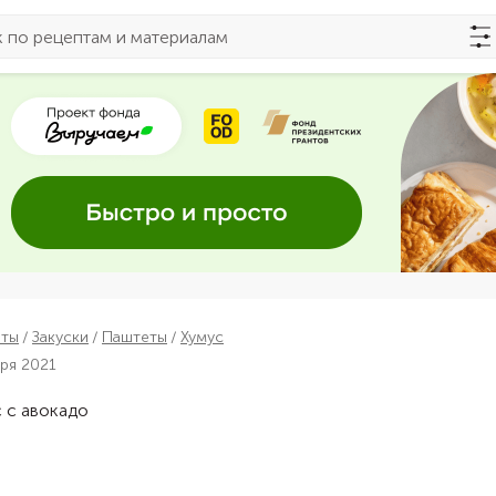
пты
Закуски
Паштеты
Хумус
бря 2021