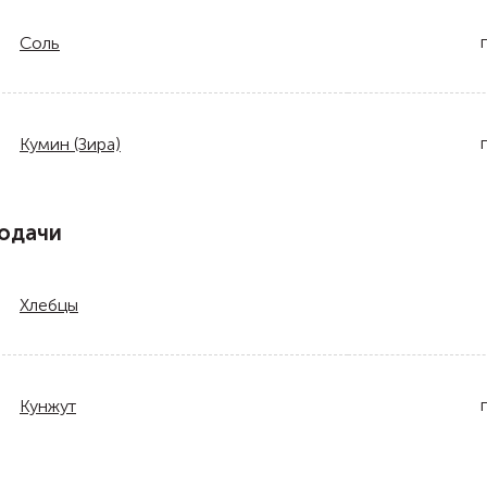
Соль
Кумин (Зира)
одачи
Хлебцы
Кунжут