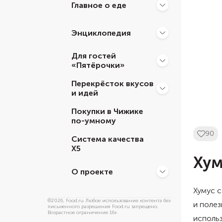
Главное о еде
Энциклопедия
Для гостей
«Пятёрочки»
Перекрёсток вкусов
и идей
Покупки в Чижике
по-умному
90
Система качества
Х5
Хум
О проекте
Хумус с
©
2026
, Food.ru Любое использование контента без
и полез
письменного разрешения Food.ru запрещено.
Возрастное ограничение 16+
использ