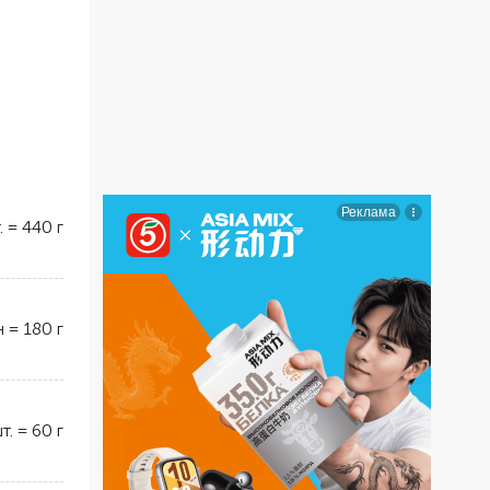
.
=
440
г
н
=
180
г
т.
=
60
г