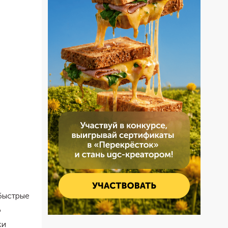
 быстрые
о
ки