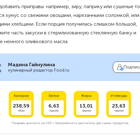
обавить приправы: например, зиру, паприку или сушеные то
ся хумус со свежими овощами, нарезанными соломкой, или
ими хлебцами. Если порция получилась слишком большой,
ите часть закуски в стерилизованную стеклянную банку и
е немного оливкового масла.
Мадина Гайнулина
Подпис
кулинарный редактор Food.ru
Калории
Белки
Жиры
Углеводы
238,59
6,63
13,01
23,63
кКал
грамм
грамм
грамм
Пищевая ценность на
100 г.
Калорийность рассчитана для сырых продуктов.