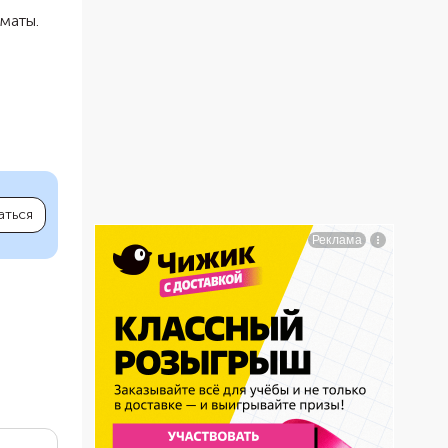
маты.
аться