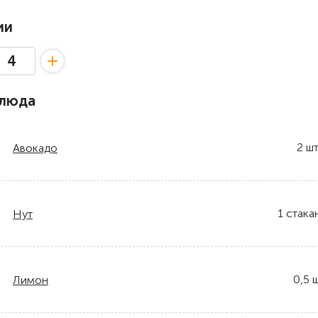
ии
блюда
2
шт
Авокадо
1
стака
Нут
0,5
ш
Лимон