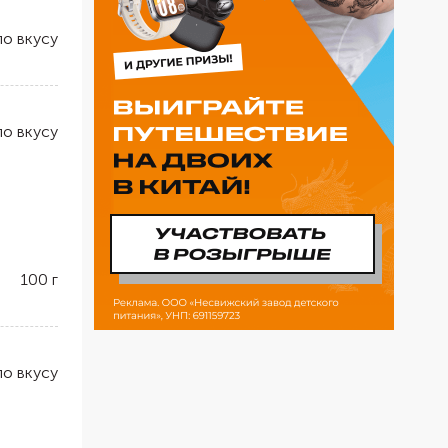
по вкусу
по вкусу
100
г
по вкусу