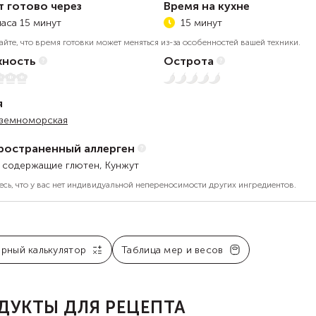
т готово через
Время на кухне
часа 15 минут
15 минут
айте, что время готовки может меняться из-за особенностей вашей техники.
ность
Острота
5
Нет остроты
я
земноморская
ространенный аллерген
, содержащие глютен, Кунжут
есь, что у вас нет индивидуальной непереносимости других ингредиентов.
арный калькулятор
Таблица мер и весов
ДУКТЫ ДЛЯ РЕЦЕПТА