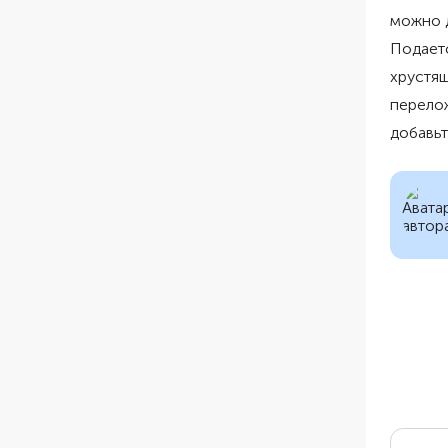
можно д
Подает
хрустящ
перелож
добавьт