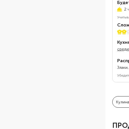
Буде
2 
Учитыв
Слож
2 из 
Кухн
среди
Расп
Злаки
Убедит
Кулин
ПРО