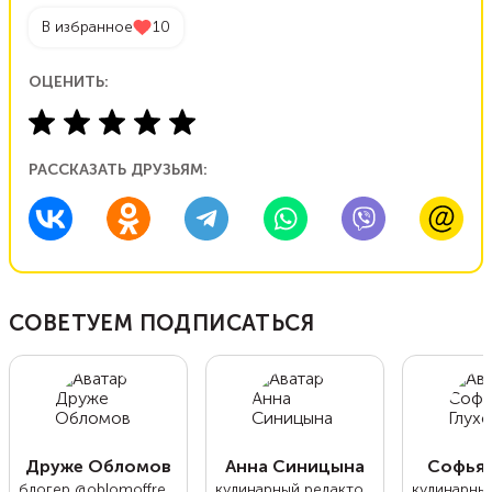
В избранное
10
ОЦЕНИТЬ:
РАССКАЗАТЬ ДРУЗЬЯМ:
СОВЕТУЕМ ПОДПИСАТЬСЯ
Друже Обломов
Анна Синицына
Софья 
блогер @oblomoffrecipe
кулинарный редактор Food.ru