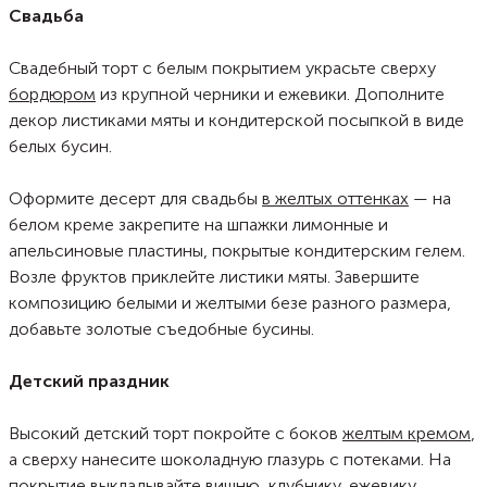
Свадьба
Свадебный торт с белым покрытием украсьте сверху
бордюром
из крупной черники и ежевики. Дополните
декор листиками мяты и кондитерской посыпкой в виде
белых бусин.
Оформите десерт для свадьбы
в желтых оттенках
— на
белом креме закрепите на шпажки лимонные и
апельсиновые пластины, покрытые кондитерским гелем.
Возле фруктов приклейте листики мяты. Завершите
композицию белыми и желтыми безе разного размера,
добавьте золотые съедобные бусины.
Детский праздник
Высокий детский торт покройте с боков
желтым кремом
,
а сверху нанесите шоколадную глазурь с потеками. На
покрытие выкладывайте вишню, клубнику, ежевику,