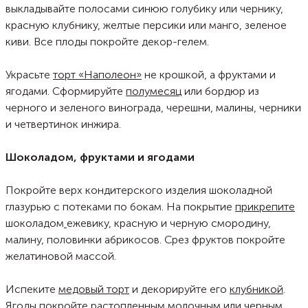
выкладывайте полосами синюю голубику или чернику,
красную клубнику, желтые персики или манго, зеленое
киви. Все плоды покройте декор-гелем.
Украсьте
торт «Наполеон»
не крошкой, а фруктами и
ягодами. Сформируйте
полумесяц
или бордюр из
черного и зеленого винограда, черешни, малины, черники
и четвертинок инжира.
Шоколадом, фруктами и ягодами
Покройте верх кондитерского изделия шоколадной
глазурью с потеками по бокам. На покрытие
прикрепите
шоколадом
ежевику, красную и черную смородину,
малину, половинки абрикосов. Срез фруктов покройте
желатиновой массой.
Испеките
медовый торт
и декорируйте его
клубникой
.
Ягоды покройте растопленным молочным или черным