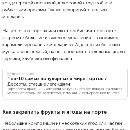
кондитерской посыпкой, кокосовой стружкой или
рублеными орехами. Так же декорируйте дольки
мандарина.
На песочных коржах или плотном бисквитном торте
закрепите большие и тяжелые украшения — например,
карамелизированные мандарины. А десерт из безе или
мусса очень нежный, на него положите отдельные ягоды
черники, клубники или физалиса.
Читайте также
Топ-10 самых популярных в мире тортов
/
Десерты, ставшие легендами
Торт всегда праздник. Даже если вы купили его без повода. На полках
магазинов огромное количество названий. И есть среди них те, что со
временем стали настоящими легендами, а истории их возникновения
обросли мифами и домыслами. Самые знаменитые торты в мире, по
которым впору изучать кондитерскую географию, в рейтинге Food.ru.
Проверим, попал ли в список ваш любимый?
Как закрепить фрукты и ягоды на торте
Небольшие композиции из нескольких ягод или частей