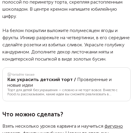
полосой по периметру торта, скрепляя растопленным
шоколадом. В центре кремом напишите юбилейную
цифру.
На белом покрытии выложите полумесяцем ягоды и
фрукты. Инжир разрежьте на четвертинки, в его середине
сделайте розетки из взбитых сливок. Украсьте голубику
кандурином. Дополните декор листочками мяты и
кондитерской посыпкой в виде золотых бусин.
Читайте также
Как украсить детский торт
/
Проверенные и
новые идеи
Торт для детей без украшения — словно и не торт вовсе. Вместе с
Food.ru рассказываем, какие идеи вы сможете реализовать в
домашних условиях.
Что можно сделать?
Взять несколько уроков карвинга и научиться
фигурно