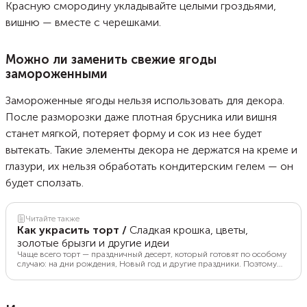
Красную смородину укладывайте целыми гроздьями,
вишню — вместе с черешками.
Можно ли заменить свежие ягоды
замороженными
Замороженные ягоды нельзя использовать для декора.
После разморозки даже плотная брусника или вишня
станет мягкой, потеряет форму и сок из нее будет
вытекать. Такие элементы декора не держатся на креме и
глазури, их нельзя обработать кондитерским гелем — он
будет сползать.
Читайте также
Как украсить торт
/
Сладкая крошка, цветы,
золотые брызги и другие идеи
Чаще всего торт — праздничный десерт, который готовят по особому
случаю: на дни рождения, Новый год и другие праздники. Поэтому
хочется сделать его не просто вкусным, но и красивым. Рассказываем,
как и чем украсить торт в домашних условиях.