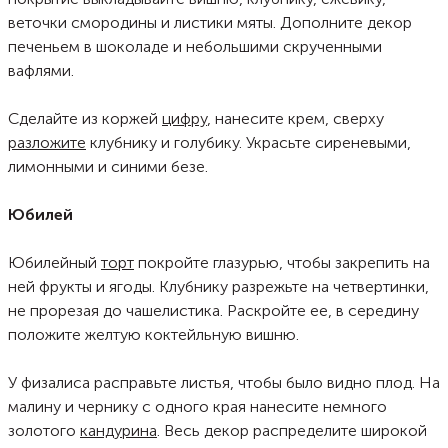
веточки смородины и листики мяты. Дополните декор
печеньем в шоколаде и небольшими скрученными
вафлями.
Сделайте из коржей
цифру
, нанесите крем, сверху
разложите
клубнику и голубику. Украсьте сиреневыми,
лимонными и синими безе.
Юбилей
Юбилейный
торт
покройте глазурью, чтобы закрепить на
ней фрукты и ягоды. Клубнику разрежьте на четвертинки,
не прорезая до чашелистика. Раскройте ее, в середину
положите желтую коктейльную вишню.
У физалиса расправьте листья, чтобы было видно плод. На
малину и чернику с одного края нанесите немного
золотого
кандурина
. Весь декор распределите широкой