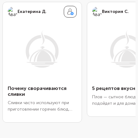
Екатерина Д.
Виктория С.
Почему сворачиваются
5 рецептов вкусн
сливки
Плов — сытное блюдо
Сливки часто используют при
подойдет и для дома
приготовлении горячих блюд,
ужина, и для праздни
соусов, десертов и напитков.
застолья. Чтобы сдела
Продукт имеет сладкий вкус,
блюдо, нужно выбрат
нежную текстуру, смягчает
правильные специи и
острые или кислые ноты других
рис. А еще разобратьс