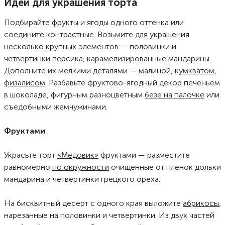
Идеи для украшения торта
Подбирайте фрукты и ягоды одного оттенка или
соедините контрастные. Возьмите для украшения
несколько крупных элементов — половинки и
четвертинки персика, карамелизированные мандарины.
Дополните их мелкими деталями — малиной,
кумкватом
,
физалисом
. Разбавьте фруктово-ягодный декор печеньем
в шоколаде, фигурным разноцветным
безе на палочке
или
съедобными жемчужинами.
Фруктами
Украсьте торт
«Медовик»
фруктами — разместите
равномерно
по окружности
очищенные от пленок дольки
мандарина и четвертинки грецкого ореха.
На бисквитный десерт с одного края выложите
абрикосы
,
нарезанные на половинки и четвертинки. Из двух частей