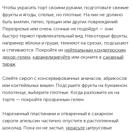
Чтобы украсить торт своими руками, подготовьте свежие
фрукты и ягоды, спелые, но плотные. На них не должно
быть вмятин, пятен, трещин или других повреждений.
Перезрелые или очень сочные не подойдут — они
быстро теряют привлекательный вид. Некоторые фрукты,
например яблоки и груши, темнеют на срезах, подсыхают
и стягиваются. Покройте их
нейтральным кондитерским
декор-гелем
,
карамелизируйте
или окуните в
сахарный
тираж
.
Слейте сироп с консервированных ананасов, абрикосов
или коктейльных вишен. Подсушите фрукты на бумажном
полотенце, выберите плотные. Когда разложите их на
торте — покройте прозрачным гелем.
Нарезанный пластинами и отваренный в сахарном
сиропе апельсин частично опустите в растопленный
шоколад. Пока он не застыл,
украсьте
цитрусовые