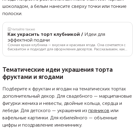
шоколадом, а белым нанесите сверху точки или тонкие
полоски.
Читайте также
Как украсить торт клубникой
/
Идеи для
эффектной подачи
Сочная яркая клубника — вкусная и красивая ягода. Она сочетается с
бисквитом и подходит для оформления десертов. Рассказываем, как
украсить торт свежей клубникой и делимся советами по ее выбору и
подготовке.
Тематические идеи украшения торта
фруктами и ягодами
Подберите к фруктам и ягодам на тематических тортах
дополнительный декор. Для свадебного — марципановые
фигурки жениха и невесты, двойные кольца, сердца и
лебеди. Для детского — украшения из
пряников
или
вафельные картинки. Для юбилейного — объемные
цифры и поздравление имениннику.