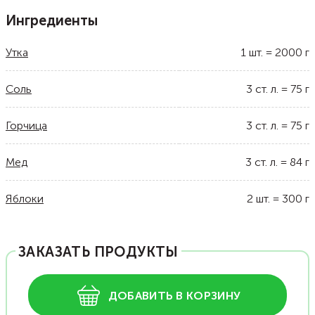
Ингредиенты
Утка
1
шт.
=
2000
г
Соль
3
ст. л.
=
75
г
Горчица
3
ст. л.
=
75
г
Мед
3
ст. л.
=
84
г
Яблоки
2
шт.
=
300
г
ЗАКАЗАТЬ ПРОДУКТЫ
ДОБАВИТЬ В КОРЗИНУ