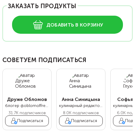
ЗАКАЗАТЬ ПРОДУКТЫ
ДОБАВИТЬ В КОРЗИНУ
СОВЕТУЕМ ПОДПИСАТЬСЯ
Друже Обломов
Анна Синицына
Софья 
блогер @oblomoffrecipe
кулинарный редактор Food.ru
31.7K
подписчиков
8.0K
подписчиков
6.0K
под
Подписаться
Подписаться
Подп