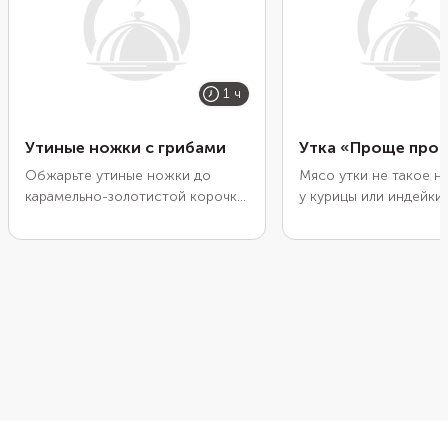
1 ч
Утиные ножки с грибами
Утка «Проще про
Обжарьте утиные ножки до
Мясо утки не такое н
карамельно-золотистой корочки,
у курицы или индейки,
сначала отдельно, а затем
его нужно хорошо
вместе с шампиньонами.
промариновать. Сдел
Потушите в бульоне до
простой маринад из у
готовности и добавьте сливки.
соевого соуса, залейт
Птица и грибы хорошо
сутки подержите в эт
сочетаются друг с другом и со
Затем отправьте в дух
сливочными нотками, оттеняя и
часа. Птица получится
дополняя друг друга. Вместо
мягкой, нежной и соч
шампиньонов можно взять белые
минимальных усилиях.
или лесные грибы, как свежие,
так и замороженные.