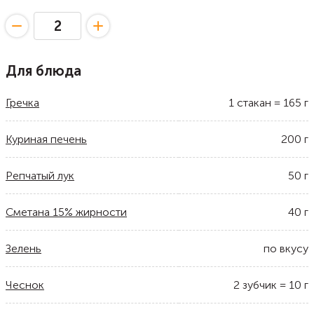
Для блюда
Гречка
1
стакан
=
165
г
Куриная печень
200
г
Репчатый лук
50
г
Сметана 15% жирности
40
г
Зелень
по вкусу
Чеснок
2
зубчик
=
10
г