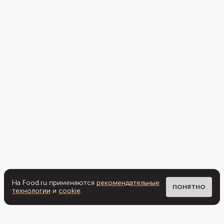
На Food.ru применяются
рекомендательные
ПОНЯТНО
технологии
и
cookie
.