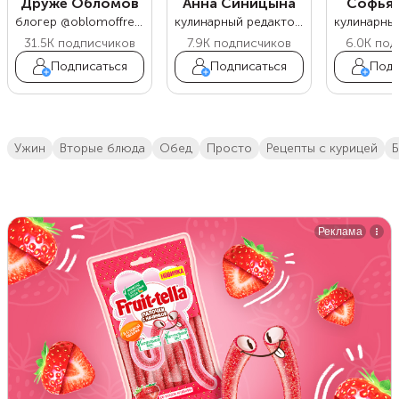
Друже Обломов
Анна Синицына
Софья 
блогер @oblomoffrecipe
кулинарный редактор Food.ru
31.5K
подписчиков
7.9K
подписчиков
6.0K
под
Подписаться
Подписаться
Подп
ужин
вторые блюда
обед
просто
Рецепты с курицей