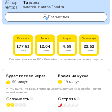
Татьяна
читатель и автор Food.ru
Подписаться
Калории
Белки
Жиры
Углеводы
177,63
12,04
4,69
22,62
кКал
грамм
грамм
грамм
Пищевая ценность на
100 г.
Калорийность рассчитана для сырых продуктов.
Будет готово через
Время на кухне
50 минут
19 минут
Учитывайте, что время готовки может меняться из-за особенностей
вашей техники.
Сложность
Острота
2 из 5
1 из 5