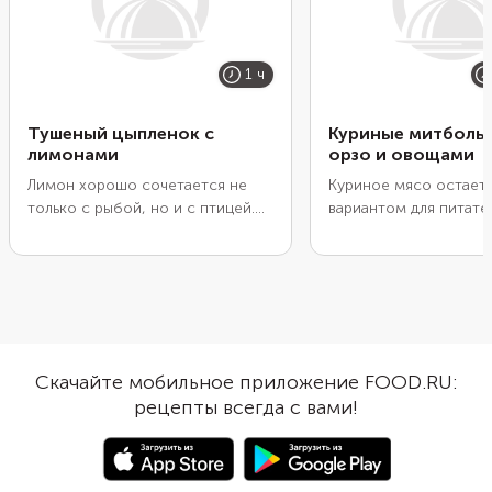
1 ч
Тушеный цыпленок с
Куриные митболы 
лимонами
орзо и овощами
Лимон хорошо сочетается не
Куриное мясо остает
только с рыбой, но и с птицей.
вариантом для питате
Во время жарки его кислота
легкого ужина с высо
помогает мясу быстрее дойти
содержанием белка и
до готовности. Плюс цитрус
минимумом углеводов
хорошо уравновешивает
Но обычные низкоугл
жирность блюда, особенно если
блюда из курицы быс
вы готовите цыпленка с кожей.
надоедают. Попробуй
Желательно взять узбекские
пожарить из куриног
Скачайте мобильное приложение FOOD.RU:
лимоны. У них приятная кислинка
митболы, добавив в м
рецепты всегда с вами!
с легким намеком на сладость.
пряный соус песто с 
Но если под рукой оказался
деликатный лук-шалот
обычный лимон, разбавьте его
итальянские травы. А
апельсином. Вкус блюда станет
пикантные митболы о