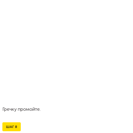
Гречку промойте.
ШАГ
8