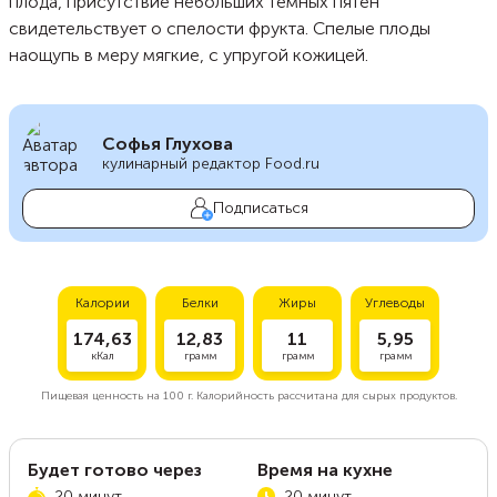
плода, присутствие небольших темных пятен
свидетельствует о спелости фрукта. Спелые плоды
наощупь в меру мягкие, с упругой кожицей.
Софья Глухова
кулинарный редактор Food.ru
Подписаться
Калории
Белки
Жиры
Углеводы
174,63
12,83
11
5,95
кКал
грамм
грамм
грамм
Пищевая ценность на
100 г.
Калорийность рассчитана для сырых продуктов.
Будет готово через
Время на кухне
20 минут
20 минут