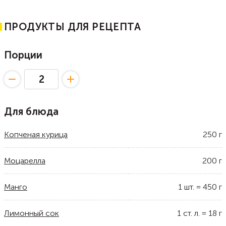
ПРОДУКТЫ ДЛЯ РЕЦЕПТА
Порции
Для блюда
Копченая курица
250
г
Моцарелла
200
г
Манго
1
шт.
=
450
г
Лимонный сок
1
ст. л.
=
18
г