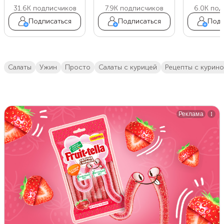
31.6K
подписчиков
7.9K
подписчиков
6.0K
под
Подписаться
Подписаться
Подп
салаты
ужин
просто
салаты с курицей
рецепты с курин