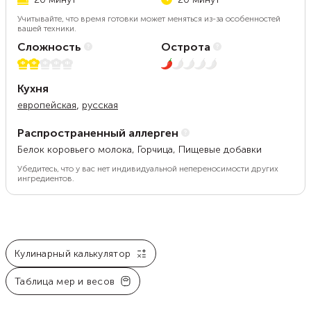
Учитывайте, что время готовки может меняться из-за особенностей
вашей техники.
Сложность
Острота
2 из 5
1 из 5
Кухня
,
европейская
русская
Распространенный аллерген
Белок коровьего молока, Горчица, Пищевые добавки
Убедитесь, что у вас нет индивидуальной непереносимости других
ингредиентов.
Кулинарный калькулятор
Таблица мер и весов