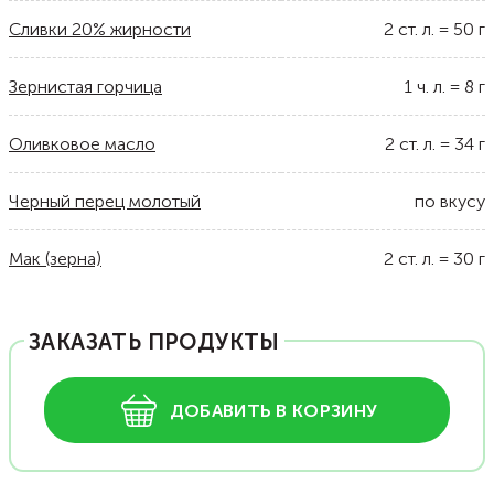
Сливки 20% жирности
2
ст. л.
=
50
г
Зернистая горчица
1
ч. л.
=
8
г
Оливковое масло
2
ст. л.
=
34
г
Черный перец молотый
по вкусу
Мак (зерна)
2
ст. л.
=
30
г
ЗАКАЗАТЬ ПРОДУКТЫ
ДОБАВИТЬ В КОРЗИНУ