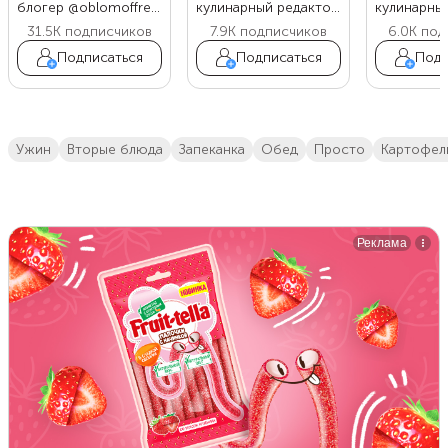
блогер @oblomoffrecipe
кулинарный редактор Food.ru
31.5K
подписчиков
7.9K
подписчиков
6.0K
под
Подписаться
Подписаться
Подп
ужин
вторые блюда
запеканка
обед
просто
картофел