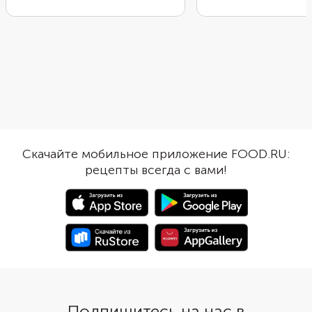
и от греческой мусаки, и от
и выложите первым с
французского гратена, и от
дно формы. Следующ
нашей запеканки с мясом.
фрикадельки. Для их
Уложите нарезанные
приготовления сформ
ингредиенты примерно
небольшие шарики из
одинаковыми по толщине
Сначала обжарьте их 
слоями, посыпьте тертым сыром
золотистой корочки,
и полейте смесью из яиц и
потушите в томатном
сливок. Ломтики картофеля
Выложите мясные заг
хорошо пропекутся,
картошку, полейте о
пропитаются вкусом мясных
соусом и отправьте в 
Скачайте мобильное приложение FOOD.RU:
изделий и сыра. После того как
5–10 минут до конца
рецепты всегда с вами!
лазанья немного остынет, она
приготовления посыпь
легко нарежется на аккуратные
тертым сыром. Карто
порции.
запеканка с фрикадел
получается сытной, а
очень вкусной.
Подпишитесь на нас в