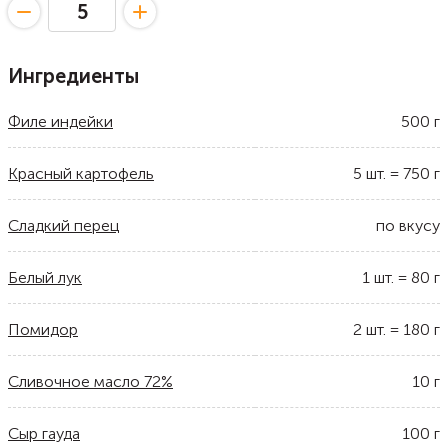
Ингредиенты
Филе индейки
500
г
Красный картофель
5
шт.
=
750
г
Сладкий перец
по вкусу
Белый лук
1
шт.
=
80
г
Помидор
2
шт.
=
180
г
Сливочное масло 72%
10
г
Сыр гауда
100
г