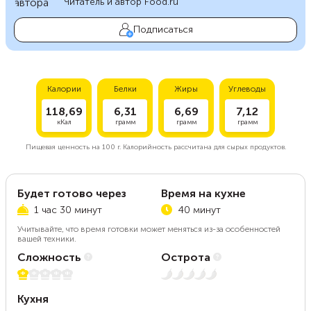
Читатель и автор Food.ru
Подписаться
Калории
Белки
Жиры
Углеводы
118,69
6,31
6,69
7,12
кКал
грамм
грамм
грамм
Пищевая ценность на
100 г.
Калорийность рассчитана для сырых продуктов.
Будет готово через
Время на кухне
1 час 30 минут
40 минут
Учитывайте, что время готовки может меняться из-за особенностей
вашей техники.
Сложность
Острота
1 из 5
Нет остроты
Кухня