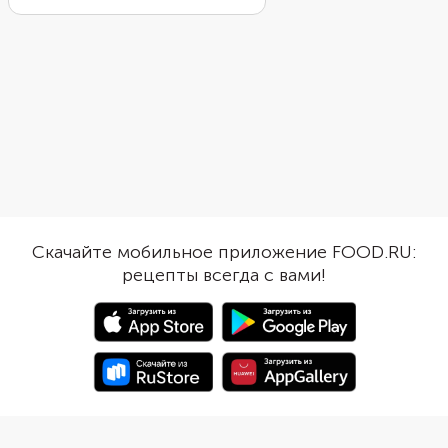
рецепте еще есть инструкция,
вместо порционных. 
как приготовить муку из нута в
смеси уже выверены 
домашних условиях. Это совсем
поэтому тесто получ
несложно. Смешайте муку с
нужной консистенции.
водой и солью, дайте немного
оно не уступает клас
постоять и пожарьте из этой
а по текстуре выходи
смеси блинчики. Добавьте к ним
пышным и мягким. Так
овощную начинку, посыпьте
получится свернуть. 
тертым сыром и прогрейте в
шоколадным соусом 
духовке.
посыпьте сахарной пу
сразу подайте.
Скачайте мобильное приложение FOOD.RU:
рецепты всегда с вами!