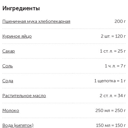
Ингредиенты
Пшеничная мука хлебопекарная
200
г
Куриное яйцо
2
шт.
=
120
г
Сахар
1
ст. л.
=
25
г
Соль
1
ч. л.
=
7
г
Сода
1
щепотка
=
1
г
Растительное масло
2
ст. л.
=
34
г
Молоко
250
мл
=
250
г
Вода (кипяток)
150
мл
=
150
г