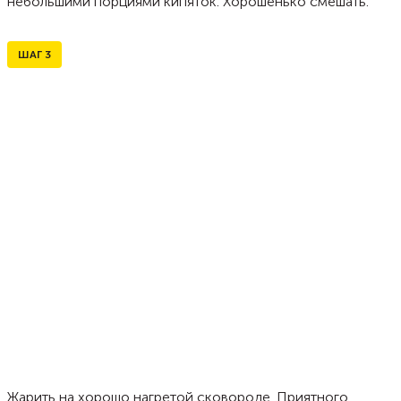
небольшими порциями кипяток. Хорошенько смешать.
ШАГ
3
Жарить на хорошо нагретой сковороде. Приятного