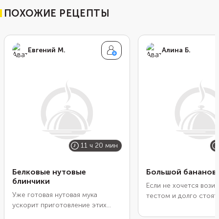
ПОХОЖИЕ РЕЦЕПТЫ
Евгений М.
Алина Б.
11 ч 20 мин
Белковые нутовые
Большой бананов
блинчики
Если не хочется возит
Уже готовая нутовая мука
тестом и долго стоять
ускорит приготовление этих
используйте блинную 
белковых блинчиков. Но в
испеките один больш