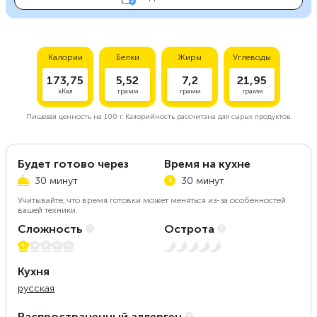
Калории
Белки
Жиры
Углеводы
173,75
5,52
7,2
21,95
кКал
грамм
грамм
грамм
Пищевая ценность на
100 г.
Калорийность рассчитана для сырых продуктов.
Будет готово через
Время на кухне
30 минут
30 минут
Учитывайте, что время готовки может меняться из-за особенностей
вашей техники.
Сложность
Острота
1 из 5
Нет остроты
Кухня
русская
Распространенный аллерген