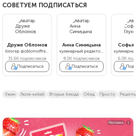
СОВЕТУЕМ ПОДПИСАТЬСЯ
Друже Обломов
Анна Синицына
Софья 
блогер @oblomoffrecipe
кулинарный редактор Food.ru
31.6K
подписчиков
8.0K
подписчиков
6.0K
под
Подписаться
Подписаться
Подп
ужин
люля-кебаб
вторые блюда
обед
просто
Рецепт