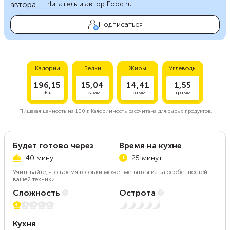
Читатель и автор Food.ru
Подписаться
Калории
Белки
Жиры
Углеводы
196,15
15,04
14,41
1,55
кКал
грамм
грамм
грамм
Пищевая ценность на
100 г.
Калорийность рассчитана для сырых продуктов.
Будет готово через
Время на кухне
40 минут
25 минут
Учитывайте, что время готовки может меняться из-за особенностей
вашей техники.
Сложность
Острота
1 из 5
Нет остроты
Кухня