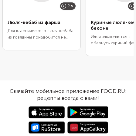
2 ч
Люля-кебаб из фарша
Куриные люля-кеб
беконе
Для классического люля-кебаба
Идея заключается в т
из говядины понадобится не
обернуть куриный фа
только мясо, но и говяжий жир.
полосками бекона и з
Он одновременно свяжет
духовке или пожарить
частички фарша друг с другом,
мангале. При этом бе
удерживая его на шампурах, и
только защитит мясо 
поможет ему не пересохнуть.
пересыхания, но и пр
Вместо говяжьего жира мы взяли
яркий вкус и аромат. 
бекон. Он придаст копченый
приправьте фарш спе
аромат блюду. Измельченное
Скачайте мобильное приложение FOOD.RU:
зеленью. Особенно 
мясо прожаривается намного
рецепты всегда с вами!
подойдут чеснок, кин
быстрее, чем нарезанное,
петрушка. Сформируй
поэтому не отходите далеко от
заготовки продолгов
мангала. О готовности люля-
котлетки и насадите и
кебаба сообщит аппетитная
шпажки. Подайте люл
коричневатая корочка. Аромат и
различными гарнирами
вкус мясу придадут специи: