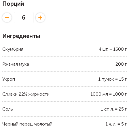
Порций
Ингредиенты
Скумбрия
4
шт.
=
1600
г
Ржаная мука
200
г
Укроп
1
пучок
=
15
г
Сливки 22% жирности
1000
мл
=
1000
г
Соль
1
ст. л.
=
25
г
Черный перец молотый
1
ч. л.
=
5
г