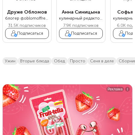
Друже Обломов
Анна Синицына
Софья 
блогер @oblomoffrecipe
кулинарный редактор Food.ru
31.5K
подписчиков
7.9K
подписчиков
6.0K
под
Подписаться
Подписаться
Подп
ужин
вторые блюда
обед
просто
сеня в деле
сборни