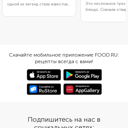
Это несложное трехс
одной из легенд стала известна
блюдо. Сначала отвар
благодаря сподвижнику И.С.
судака в ароматном б
Мазепы Филиппу Орлику. Он
белым вином и овоща
открыл таверну под Парижем,
этапом сделайте кар
где подавал популярное в России
пюре с жирными слив
ресторанное блюдо. Вкусная
напоследок приготовь
рыба полюбилась французам,
соус. Для него понад
которые начали называть ее на
вареные яйца, растоп
свой манер в честь владельца
Скачайте мобильное приложение FOOD.RU:
сливочное масло, лим
заведения. По другой версии эта
рецепты всегда с вами!
свежий укроп. Подай
рыба была коронным блюдом
украсив овощной сол
ресторана по пути из Парижа в
пригород Орли. В любом случае
рыбу «Орли» обжаривают в
сметанно-яичном кляре,
который сохраняет все ее соки.
Подпишитесь на нас в
социальных сетях: