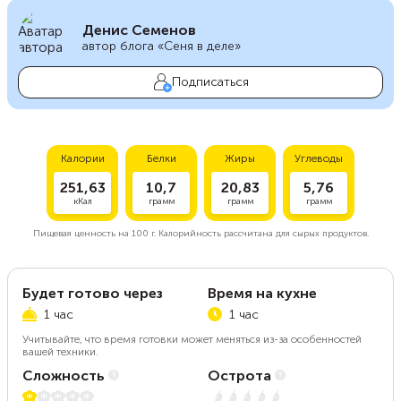
Денис Семенов
автор блога «Сеня в деле»
Подписаться
Калории
Белки
Жиры
Углеводы
251,63
10,7
20,83
5,76
кКал
грамм
грамм
грамм
Пищевая ценность на
100 г.
Калорийность рассчитана для сырых продуктов.
Будет готово через
Время на кухне
1 час
1 час
Учитывайте, что время готовки может меняться из-за особенностей
вашей техники.
Сложность
Острота
1 из 5
Нет остроты