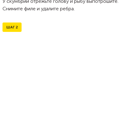
У скумбрии отрежьте голову и рыбу выпотрошите.
Снимите филе и удалите ребра.
ШАГ
2