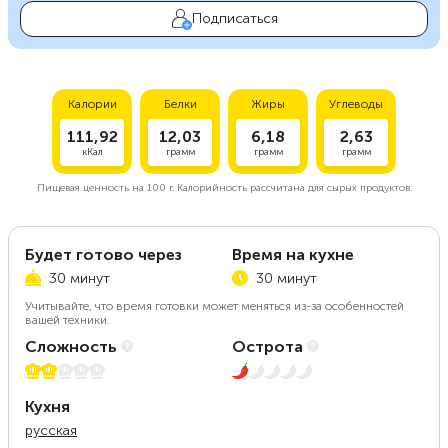
Подписаться
Калории
Белки
Жиры
Углеводы
111,92
12,03
6,18
2,63
кКал
грамм
грамм
грамм
Пищевая ценность на
100 г.
Калорийность рассчитана для сырых продуктов.
Будет готово через
Время на кухне
30 минут
30 минут
Учитывайте, что время готовки может меняться из-за особенностей
вашей техники.
Сложность
Острота
2 из 5
1 из 5
Кухня
русская