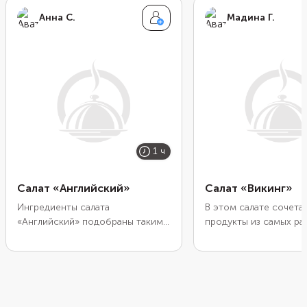
Анна С.
Мадина Г.
1 ч
Салат «Английский»
Салат «Викинг»
Ингредиенты салата
В этом салате сочета
«Английский» подобраны таким
продукты из самых ра
образом, что блюдо получается
концов света, куда, п
сытным, в меру калорийным, но в
плавали викинги. Кром
то же время полезным. Основу
блюдо может насытит
салата составляют свежие и
очень проголодавшег
маринованные огурчики, куриное
человека и придать е