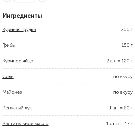
Ингредиенты
Куриная грудка
200
г
Грибы
150
г
Куриное яйцо
2
шт.
=
120
г
Соль
по вкусу
Майонез
по вкусу
Репчатый лук
1
шт.
=
80
г
Растительное масло
1
ст. л.
=
17
г