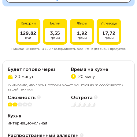
Калории
Белки
Жиры
Углеводы
129,82
3,55
1,92
17,72
кКал
грамм
грамм
грамм
Пищевая ценность на
100 г.
Калорийность рассчитана для сырых продуктов.
Будет готово через
Время на кухне
20 минут
20 минут
Учитывайте, что время готовки может меняться из-за особенностей
вашей техники.
Сложность
Острота
2 из 5
Нет остроты
Кухня
интернациональная
Распространенный аллерген