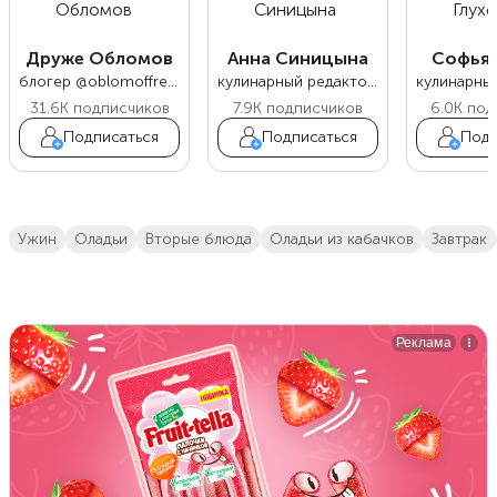
Друже Обломов
Анна Синицына
Софья 
блогер @oblomoffrecipe
кулинарный редактор Food.ru
31.6K
подписчиков
7.9K
подписчиков
6.0K
под
Подписаться
Подписаться
Подп
ужин
оладьи
вторые блюда
оладьи из кабачков
завтрак