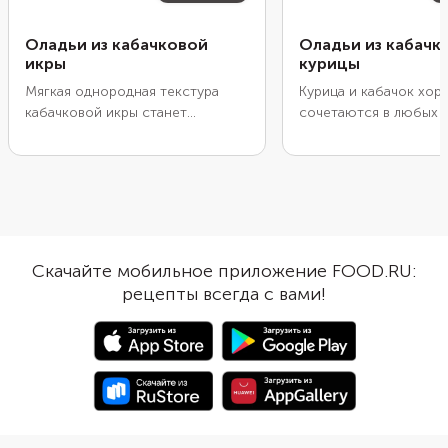
Оладьи из кабачковой
Оладьи из кабачка
икры
курицы
Мягкая однородная текстура
Курица и кабачок хо
кабачковой икры станет
сочетаются в любых б
отличной основой для теста на
такие оладьи они сде
оладьи. Она придаст им
питательными и легки
выразительный вкус овощей и
одновременно. Добав
аппетитный оранжевый цвет.
и черный перец, при 
Просто смешайте икру с яйцами
дополните их сушены
и мукой, а затем пожарьте.
и другими приправами
Готовые оладьи хорошо
и мука свяжут измель
Скачайте мобильное приложение FOOD.RU:
сочетаются с колбасами,
ингредиенты. Дайте т
рецепты всегда с вами!
сырами, мясным паштетом и
немного постоять, чт
пикантными соусами. Есть их
активировалась клейк
можно как в горячем, так и в
Масса станет более 
холодном виде.
и будет лучше держат
Сметана приветствует
только в тесте, но и 