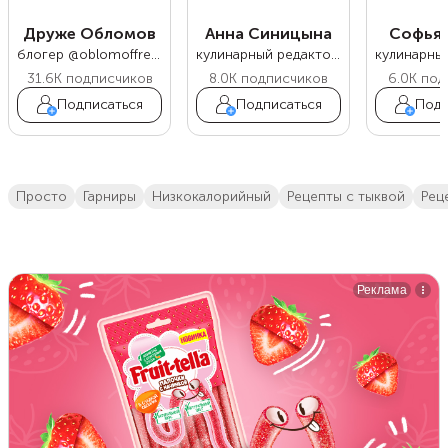
Друже Обломов
Анна Синицына
Софья 
блогер @oblomoffrecipe
кулинарный редактор Food.ru
31.6K
подписчиков
8.0K
подписчиков
6.0K
под
Подписаться
Подписаться
Подп
просто
гарниры
низкокалорийный
рецепты с тыквой
ре