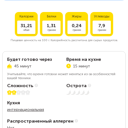
Калории
Белки
Жиры
Углеводы
31,21
1,31
0,24
7,9
кКал
грамм
грамм
грамм
Пищевая ценность на
100 г.
Калорийность рассчитана для сырых продуктов.
Будет готово через
Время на кухне
45 минут
15 минут
Учитывайте, что время готовки может меняться из-за особенностей
вашей техники.
Сложность
Острота
2 из 5
Нет остроты
Кухня
интернациональная
Распространенный аллерген
Нет