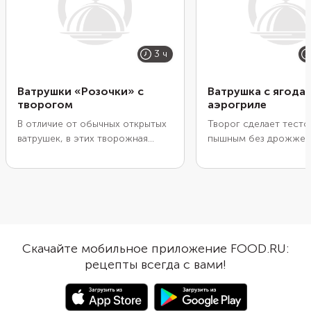
3 ч
Ватрушки «Розочки» с
Ватрушка с ягода
творогом
аэрогриле
В отличие от обычных открытых
Творог сделает тесто
ватрушек, в этих творожная
пышным без дрожжей,
начинка скрыта внутри. Но
замешивания и расста
выпечка от этого только
Добавьте к основе к
выигрывает. Края теста обернуты
заливку из йогурта и
вокруг творожной массы, как
замороженные ягоды.
лепестки вокруг бутона розы.
аэрогриле ватрушка и
Получаются очень вкусные, с
полчаса: 15 минут уйд
сочной начинкой, красивые
пропекание основы и
Скачайте мобильное приложение FOOD.RU:
булочки-розочки.
на стабилизацию начи
рецепты всегда с вами!
Понадобится круглая
силиконовая форма и
пастообразный творо