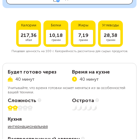
Калории
Белки
Жиры
Углеводы
217,36
10,18
7,19
28,38
кКал
грамм
грамм
грамм
Пищевая ценность на
100 г.
Калорийность рассчитана для сырых продуктов.
Будет готово через
Время на кухне
40 минут
40 минут
Учитывайте, что время готовки может меняться из-за особенностей
вашей техники.
Сложность
Острота
2 из 5
Нет остроты
Кухня
интернациональная
Распространенный аллерген