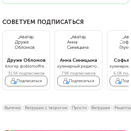
СОВЕТУЕМ ПОДПИСАТЬСЯ
Друже Обломов
Анна Синицына
Софья 
блогер @oblomoffrecipe
кулинарный редактор Food.ru
31.5K
подписчиков
7.9K
подписчиков
6.0K
под
Подписаться
Подписаться
Подп
выпечка
ватрушки с творогом
просто
ватрушки
Рецепт