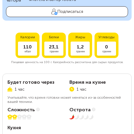
Подписаться
Калории
Белки
Жиры
Углеводы
110
23,1
1,2
0
кКал
грамм
грамм
грамм
Пищевая ценность на
100 г.
Калорийность рассчитана для сырых продуктов.
Будет готово через
Время на кухне
1 час
1 час
Учитывайте, что время готовки может меняться из-за особенностей
вашей техники.
Сложность
Острота
2 из 5
1 из 5
Кухня