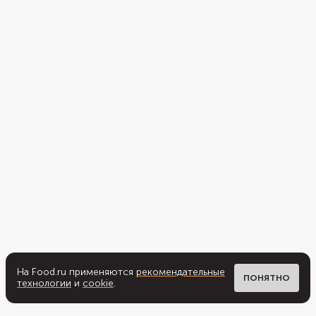
На Food.ru применяются
рекомендательные
ПОНЯТНО
технологии
и
cookie
.