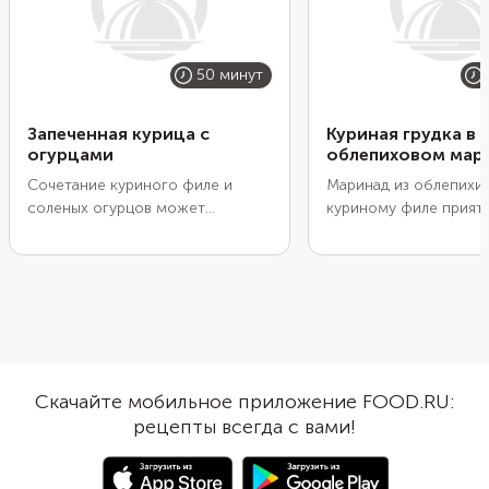
50 минут
Запеченная курица с
Куриная грудка в
огурцами
облепиховом мар
Сочетание куриного филе и
Маринад из облепихи
соленых огурцов может
куриному филе прият
показаться необычным, но на
сладкий и слегка терп
самом деле блюдо получается
Во время запекания с
очень вкусным и гармоничным.
меда и ягодного сока
Пикантные огурцы хорошо
превратится в глазурь
подчеркивают нейтральное по
получится особенно
вкусу мясо курицы, пропитывают
аппетитной. Не забудь
его соком и дополнительно
приправах! К облепих
размягчают в процессе
подойдут карри, остр
Скачайте мобильное приложение FOOD.RU:
запекания. Посыпьте все сверху
паприка. Замаринуйте
рецепты всегда с вами!
тертым сыром, чтобы сок
запеките его до гото
сохранился внутри, а готовое
Подайте с гарниром и
блюдо покрылось аппетитной
картофельного пюре 