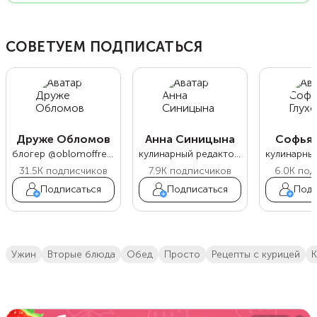
СОВЕТУЕМ ПОДПИСАТЬСЯ
Друже Обломов
Анна Синицына
Софья 
блогер @oblomoffrecipe
кулинарный редактор Food.ru
31.5K
подписчиков
7.9K
подписчиков
6.0K
под
Подписаться
Подписаться
Подп
ужин
вторые блюда
обед
просто
Рецепты с курицей