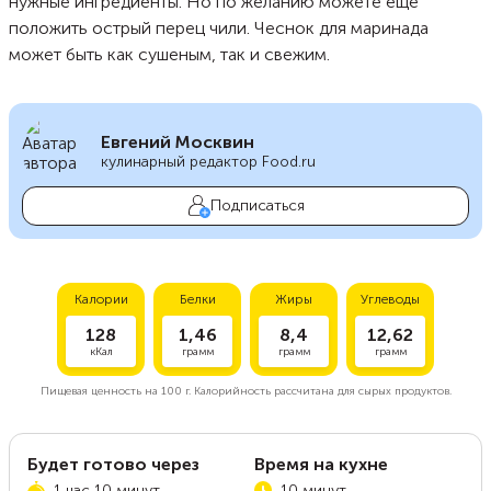
нужные ингредиенты. Но по желанию можете еще
положить острый перец чили. Чеснок для маринада
может быть как сушеным, так и свежим.
Евгений Москвин
кулинарный редактор Food.ru
Подписаться
Калории
Белки
Жиры
Углеводы
128
1,46
8,4
12,62
кКал
грамм
грамм
грамм
Пищевая ценность на
100 г.
Калорийность рассчитана для сырых продуктов.
Будет готово через
Время на кухне
1 час 10 минут
10 минут