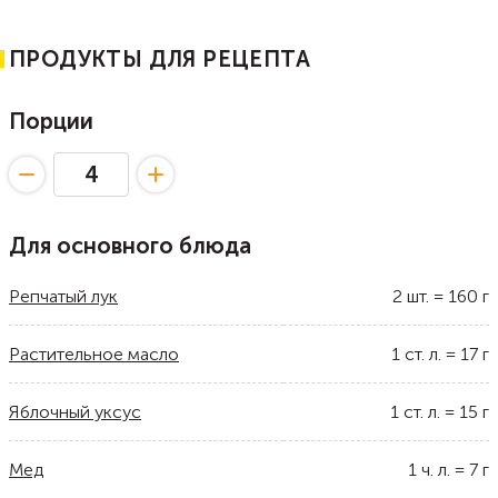
ПРОДУКТЫ ДЛЯ РЕЦЕПТА
Порции
Для основного блюда
Репчатый лук
2
шт.
=
160
г
Растительное масло
1
ст. л.
=
17
г
Яблочный уксус
1
ст. л.
=
15
г
Мед
1
ч. л.
=
7
г