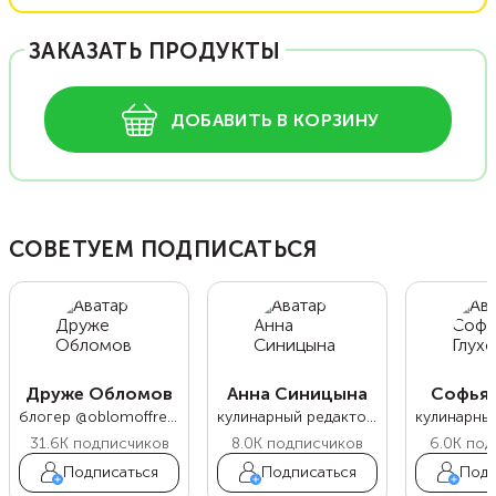
ЗАКАЗАТЬ ПРОДУКТЫ
ДОБАВИТЬ В КОРЗИНУ
СОВЕТУЕМ ПОДПИСАТЬСЯ
Друже Обломов
Анна Синицына
Софья 
блогер @oblomoffrecipe
кулинарный редактор Food.ru
31.6K
подписчиков
8.0K
подписчиков
6.0K
под
Подписаться
Подписаться
Подп