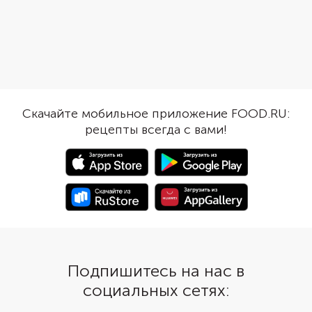
масла. Рубленые фис
буррату лучше заменить
создают контраст и ц
страчателлой. Этот сыр удобно
текстур. Разрежьте яг
выкладывать так, чтобы хватило
пополам, очистите от
всем. Сейчас можно купить
и наполните полости
много разновидностей
винегретом. Посыпьте
бальзамического крема: с
дополните салат тон
трюфелем, малиной,
полосками свежих лу
цитрусовый, гранатовый. Сюда
Скачайте мобильное приложение FOOD.RU:
перьев. Если их заран
подойдет любой.
рецепты всегда с вами!
подержать в холодной
свернутся красивыми 
Подпишитесь на нас в
социальных сетях: