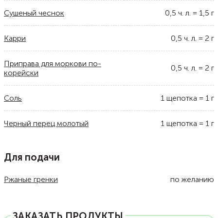
Сушеный чеснок
0,5
ч. л.
=
1,5
г
Карри
0,5
ч. л.
=
2
г
Приправа для моркови по-
0,5
ч. л.
=
2
г
корейски
Соль
1
щепотка
=
1
г
Черный перец молотый
1
щепотка
=
1
г
Для подачи
Ржаные гренки
по желанию
ЗАКАЗАТЬ ПРОДУКТЫ