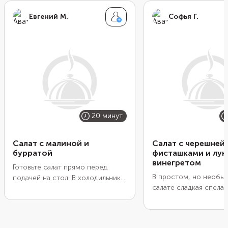
Евгений М.
Софья Г.
20 минут
Салат с малиной и
Салат с черешней,
бурратой
фисташками и лу
винегретом
Готовьте салат прямо перед
В простом, но необы
подачей на стол. В холодильнике
салате сладкая спела
он простоит не дольше 20
соединяется с пряны
минут, потому что рукола может
из обжаренного до т
быстро потерять свежесть. Если
цвета зеленого лука, 
собираете закуску для компании,