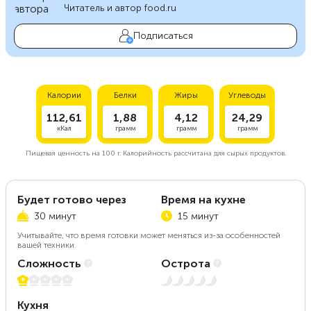
Читатель и автор food.ru
Подписаться
Калории
Белки
Жиры
Углеводы
112,61
1,88
4,12
24,29
кКал
грамм
грамм
грамм
Пищевая ценность на
100 г.
Калорийность рассчитана для сырых продуктов.
Будет готово через
Время на кухне
30 минут
15 минут
Учитывайте, что время готовки может меняться из-за особенностей
вашей техники.
Сложность
Острота
1 из 5
Нет остроты
Кухня