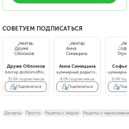
СОВЕТУЕМ ПОДПИСАТЬСЯ
Друже Обломов
Анна Синицына
Софья 
блогер @oblomoffrecipe
кулинарный редактор Food.ru
31.6K
подписчиков
8.0K
подписчиков
6.0K
под
Подписаться
Подписаться
Подп
десерты
просто
рецепты с мёдом
рецепты с черносливо