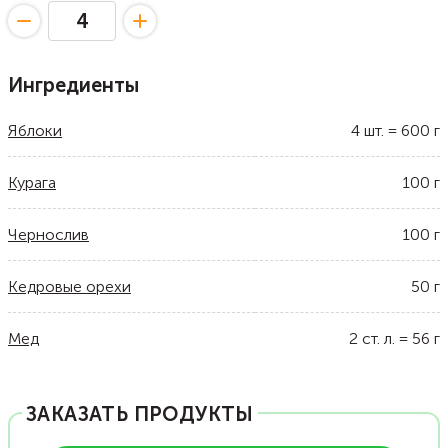
Ингредиенты
Яблоки
4
шт.
=
600
г
Курага
100
г
Чернослив
100
г
Кедровые орехи
50
г
Мед
2
ст. л.
=
56
г
ЗАКАЗАТЬ ПРОДУКТЫ