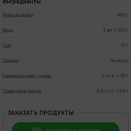
Ингредиенты
Филе индейки
400
г
Яйца
2
шт.
=
120
г
Сыр
70
г
Специи
по вкусу
Панировочные сухари
2
ст. л.
=
30
г
Оливковое масло
0,5
ст. л.
=
8,5
г
ЗАКАЗАТЬ ПРОДУКТЫ