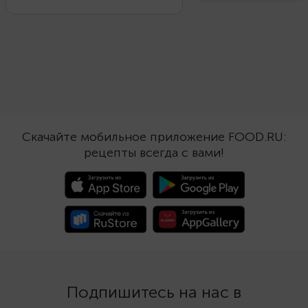
шоколад скрывает сл
А ягодный соус мягко его
мармелад из абрикос
пропитает. Дайте манке
джема, который можн
набухнуть в молоке, смешайте с
любым другим вкусом
творогом, желтком и взбитым с
желании не прячьте 
сахаром белком. Испеките
массу в шоколадную о
заготовку в порционных
выложите в бокалы дл
керамических формах и подайте
чередуя слоями с ке
с ароматным соусом из морса.
суфле.
Скачайте мобильное приложение FOOD.RU:
рецепты всегда с вами!
Подпишитесь на нас в