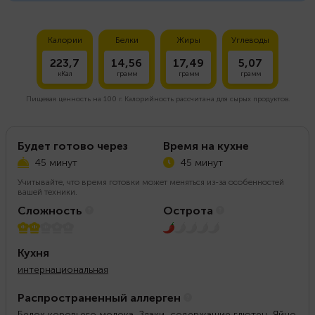
Калории
Белки
Жиры
Углеводы
223,7
14,56
17,49
5,07
кКал
грамм
грамм
грамм
Пищевая ценность на
100 г.
Калорийность рассчитана для сырых продуктов.
Будет готово через
Время на кухне
45 минут
45 минут
Учитывайте, что время готовки может меняться из-за особенностей
вашей техники.
Сложность
Острота
2 из 5
1 из 5
Кухня
интернациональная
Распространенный аллерген
Белок коровьего молока, Злаки, содержащие глютен, Яйцо