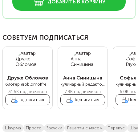
ДОБАВИТЬ В КОРЗИНУ
СОВЕТУЕМ ПОДПИСАТЬСЯ
Друже Обломов
Анна Синицына
Софья 
блогер @oblomoffrecipe
кулинарный редактор Food.ru
31.5K
подписчиков
7.9K
подписчиков
6.0K
под
Подписаться
Подписаться
Подп
шаурма
просто
закуски
Рецепты с мясом
перекус
ш