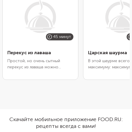
45 минут
Перекус из лаваша
Царская шаурма
Простой, но очень сытный
В этой шаурме всего 
перекус из лаваша можно
максимуму: максимум
приготовить с остатками
максимум вкуса и ма
вчерашнего шашлыка, сделав его
сытности. К привычн
еще вкуснее с помощью
мы добавили корейск
шашлычного кетчупа. Но
морковь. А в соус по
подойдет и любое другое
тертый сыр и зелень.
готовое мясо. Добавьте свежие
Дополнительно запан
овощи, зелень, вареный рис.
шаурму в сухарях или
Приготовьте острый соус с
измельченных хлопьях
Скачайте мобильное приложение FOOD.RU:
перцем и майонезом. Заверните
обжарке она покрыла
рецепты всегда с вами!
начинку в лаваш и слегка
аппетитной хрустяще