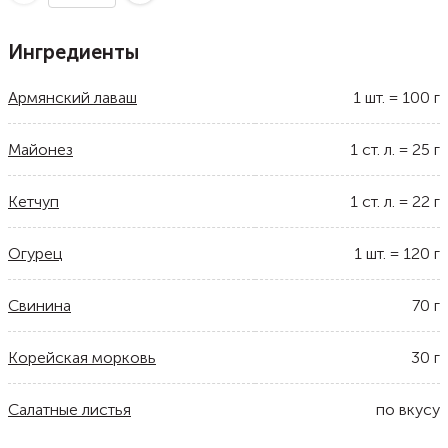
Ингредиенты
Армянский лаваш
1
шт.
=
100
г
Майонез
1
ст. л.
=
25
г
Кетчуп
1
ст. л.
=
22
г
Огурец
1
шт.
=
120
г
Свинина
70
г
Корейская морковь
30
г
Салатные листья
по вкусу