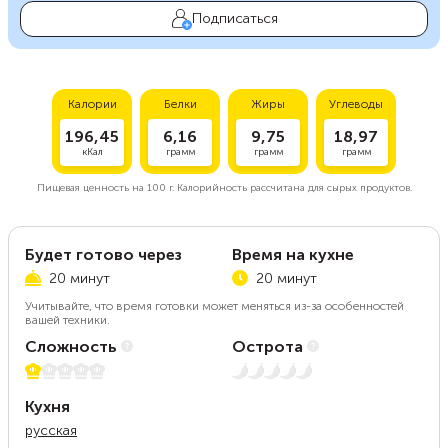
Подписаться
Калории
Белки
Жиры
Углеводы
196,45
6,16
9,75
18,97
кКал
грамм
грамм
грамм
Пищевая ценность на
100 г.
Калорийность рассчитана для сырых продуктов.
Будет готово через
Время на кухне
20 минут
20 минут
Учитывайте, что время готовки может меняться из-за особенностей
вашей техники.
Сложность
Острота
1 из 5
Нет остроты
Кухня
русская