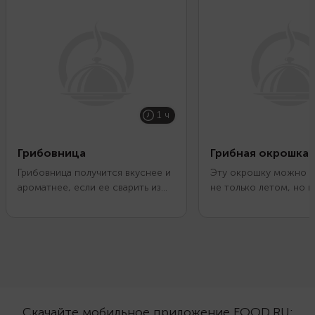
1 ч
Грибовница
Грибная окрошка
Грибовница получится вкуснее и
Эту окрошку можно п
ароматнее, если ее сварить из
не только летом, но и
лесные грибов. Подойдут белые,
как в ее составе сол
подосиновики, опята или любые
и овощи, которые бе
другие на выбор. В самом конце
можно найти в магази
варки добавьте в суп сушеную
любое время года. Об
петрушку. А перед подачей
промойте их от рассо
посыпьте порцию зеленым луком
чем нарезать. Лучше 
и положите ложку сметаны.
будут сочетаться с х
Узнайте, какие еще есть
квасом.
Скачайте мобильное приложение FOOD.RU: