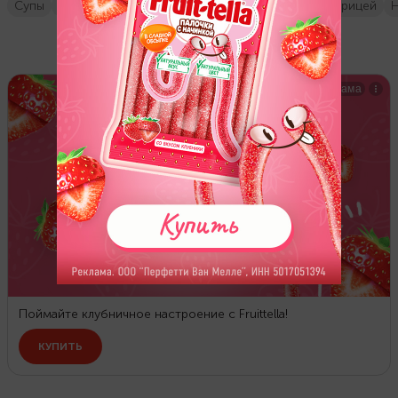
супы
обед
просто
первые блюда
Рецепты с курицей