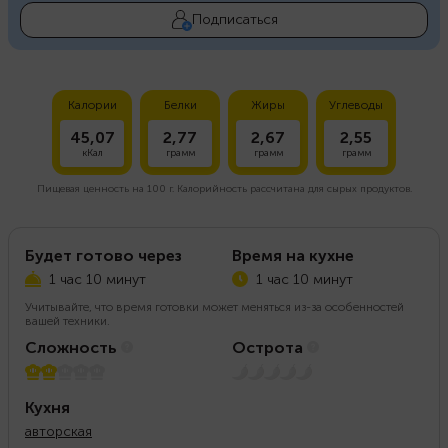
Подписаться
Калории
Белки
Жиры
Углеводы
45,07
2,77
2,67
2,55
кКал
грамм
грамм
грамм
Пищевая ценность на
100 г.
Калорийность рассчитана для сырых продуктов.
Будет готово через
Время на кухне
1 час 10 минут
1 час 10 минут
Учитывайте, что время готовки может меняться из-за особенностей
вашей техники.
Сложность
Острота
2 из 5
Нет остроты
Кухня
авторская