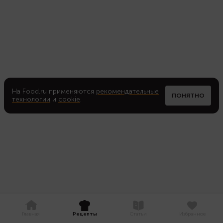
На Food.ru применяются
рекомендательные
ПОНЯТНО
технологии
и
cookie
.
Главная
Рецепты
Статьи
Избранное