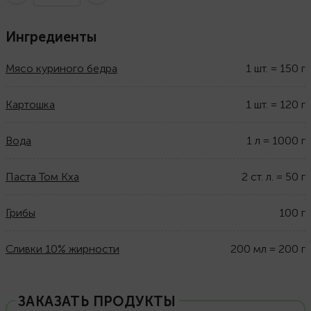
Ингредиенты
Мясо куриного бедра
1
шт.
=
150
г
Картошка
1
шт.
=
120
г
Вода
1
л
=
1000
г
Паста Том Кха
2
ст. л.
=
50
г
Грибы
100
г
Сливки 10% жирности
200
мл
=
200
г
ЗАКАЗАТЬ ПРОДУКТЫ