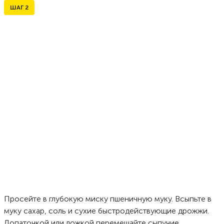
ШАГ
2
Просейте в глубокую миску пшеничную муку. Всыпьте в
муку сахар, соль и сухие быстродействующие дрожжи.
Лопаточкой или ложкой перемешайте сыпучие