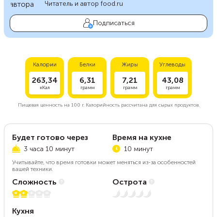
Читатель и автор food.ru
Подписаться
Калории
Белки
Жиры
Углеводы
263,34
6,31
7,21
43,08
кКал
грамм
грамм
грамм
Пищевая ценность на
100 г.
Калорийность рассчитана для сырых продуктов.
Будет готово через
Время на кухне
3 часа 10 минут
10 минут
Учитывайте, что время готовки может меняться из-за особенностей
вашей техники.
Сложность
Острота
2 из 5
Нет остроты
Кухня