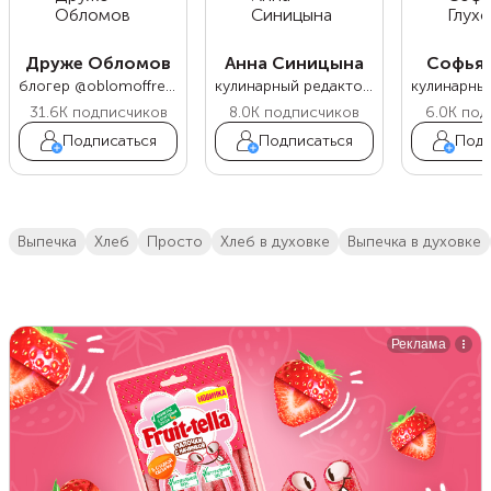
Друже Обломов
Анна Синицына
Софья 
блогер @oblomoffrecipe
кулинарный редактор Food.ru
31.6K
подписчиков
8.0K
подписчиков
6.0K
под
Подписаться
Подписаться
Подп
выпечка
хлеб
просто
Хлеб в духовке
выпечка в духовке