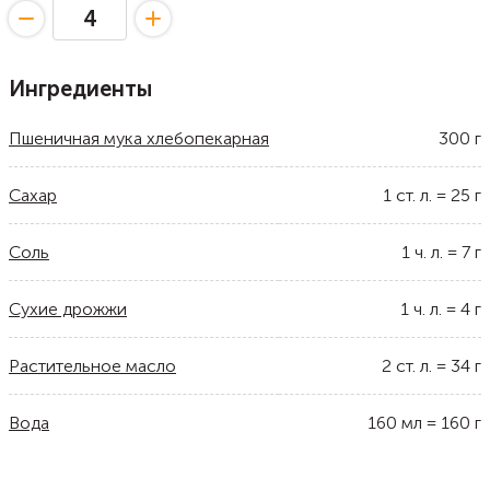
Ингредиенты
Пшеничная мука хлебопекарная
300
г
Сахар
1
ст. л.
=
25
г
Соль
1
ч. л.
=
7
г
Сухие дрожжи
1
ч. л.
=
4
г
Растительное масло
2
ст. л.
=
34
г
Вода
160
мл
=
160
г