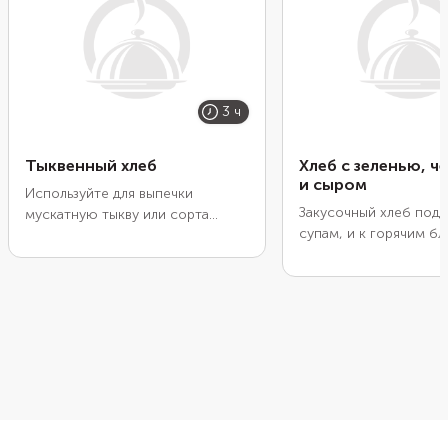
3 ч
Тыквенный хлеб
Хлеб с зеленью, 
и сыром
Используйте для выпечки
Закусочный хлеб подо
мускатную тыкву или сорта
супам, и к горячим бл
«хоккайдо» и «оранжевое
можно даже есть прос
солнце». У них плотная мякоть
макая в творожный кр
без лишней воды, поэтому
домашнюю аджику. В 
выпечка получится насыщенного
можете добавить нар
оранжевого цвета, с влажным
вяленые томаты, олив
мякишем и чуть сладким вкусом.
время приготовления 
Если хотите, чтобы хлеб
наполнится аромато
напоминал кекс, добавьте
выпечки. Велик риск с
немного сахара и пряностей:
горячим, не дождавш
корицу, мускатный орех или
накрытого стола.
кардамон.