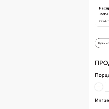
Расп
Злаки
Убедит
Кулин
ПРО
Порц
Ингр