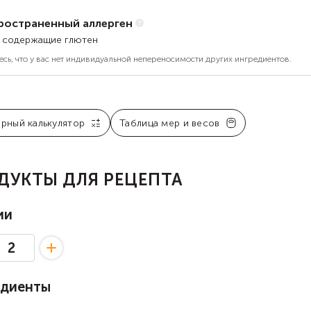
ространенный аллерген
, содержащие глютен
есь, что у вас нет индивидуальной непереносимости других ингредиентов.
арный калькулятор
Таблица мер и весов
ДУКТЫ ДЛЯ РЕЦЕПТА
ии
едиенты