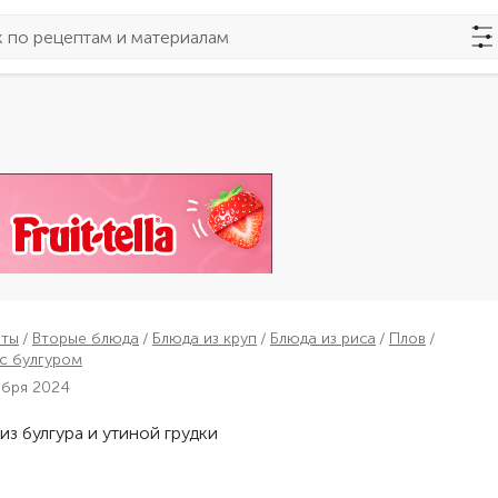
пты
Вторые блюда
Блюда из круп
Блюда из риса
Плов
с булгуром
ября 2024