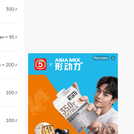
300
г
ан
=
95
г
н
=
200
г
100
г
100
г