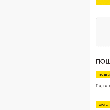
ПОШ
ПОДГО
Подгото
ШАГ
1