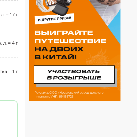
 л.
=
17
г
ч. л.
=
4
г
тка
=
1
г