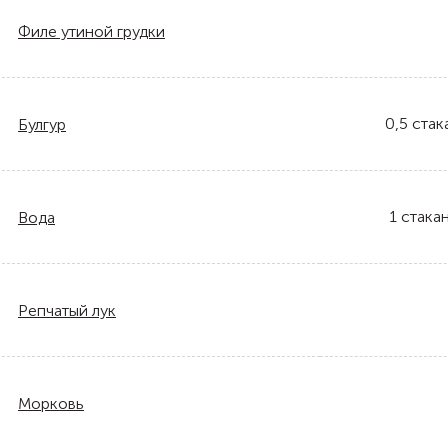
Филе утиной грудки
0,5
стак
Булгур
1
стака
Вода
Репчатый лук
Морковь