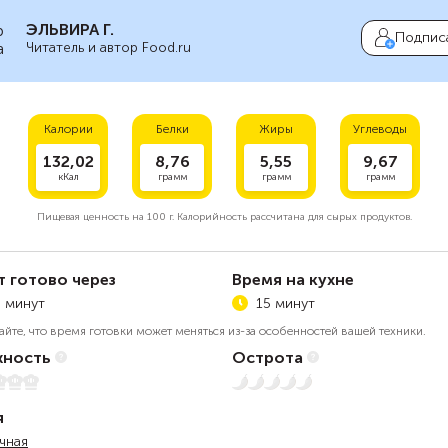
ЭЛЬВИРА Г.
Подпис
Читатель и автор Food.ru
Калории
Белки
Жиры
Углеводы
132,02
8,76
5,55
9,67
кКал
грамм
грамм
грамм
Пищевая ценность на
100 г.
Калорийность рассчитана для сырых продуктов.
т готово через
Время на кухне
 минут
15 минут
айте, что время готовки может меняться из-за особенностей вашей техники.
ность
Острота
Нет остроты
я
чная