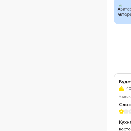
Буде
40
Учитыв
Слож
1 из 5
Кухн
восто