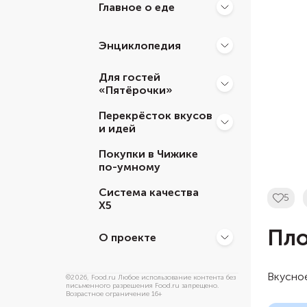
Главное о еде
Энциклопедия
Для гостей
«Пятёрочки»
Перекрёсток вкусов
и идей
Покупки в Чижике
по-умному
Система качества
5
Х5
Пло
О проекте
Вкусное
©
2026
, Food.ru Любое использование контента без
письменного разрешения Food.ru запрещено.
Возрастное ограничение 16+