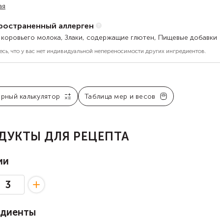
ая
ространенный аллерген
 коровьего молока, Злаки, содержащие глютен, Пищевые добавки
есь, что у вас нет индивидуальной непереносимости других ингредиентов.
арный калькулятор
Таблица мер и весов
ДУКТЫ ДЛЯ РЕЦЕПТА
ии
едиенты