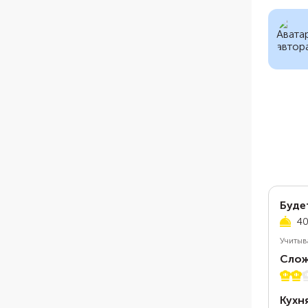
Буде
40
Учитыв
Слож
2 из 
Кухн