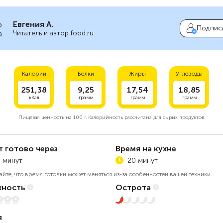
Евгения А.
Подпис
Читатель и автор food.ru
Калории
Белки
Жиры
Углеводы
251,38
9,25
17,54
18,85
кКал
грамм
грамм
грамм
Пищевая ценность на
100 г.
Калорийность рассчитана для сырых продуктов.
т готово через
Время на кухне
 минут
20 минут
айте, что время готовки может меняться из-за особенностей вашей техники.
ность
Острота
5
1 из 5
я