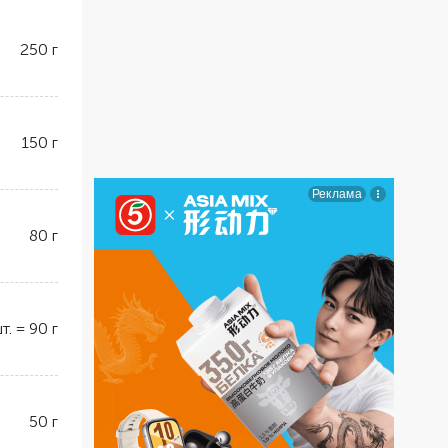
250
г
150
г
80
г
т.
=
90
г
50
г