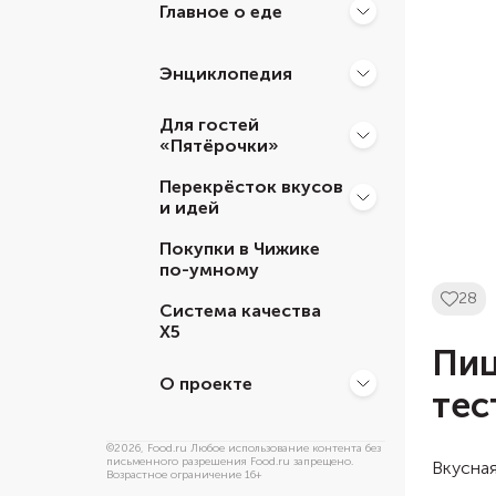
Главное о еде
Энциклопедия
Для гостей
«Пятёрочки»
Перекрёсток вкусов
и идей
Покупки в Чижике
по-умному
28
Система качества
Х5
Пиц
О проекте
тес
©
2026
, Food.ru Любое использование контента без
письменного разрешения Food.ru запрещено.
Вкусная
Возрастное ограничение 16+