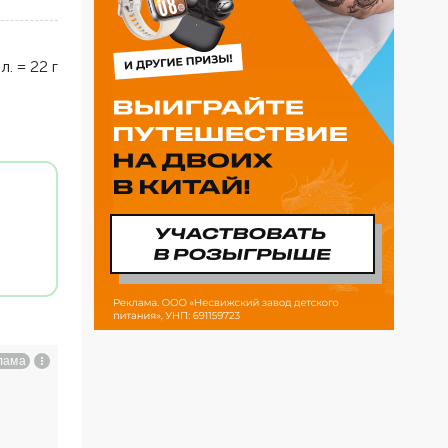
 л.
=
22
г