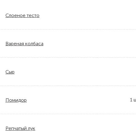
Слоеное тесто
Вареная колбаса
Сыр
1
ш
Помидор
Репчатый лук