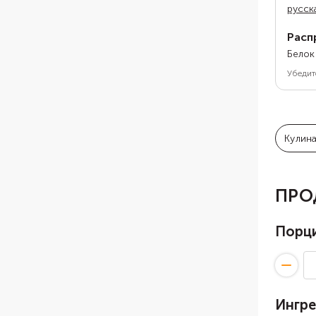
русск
Расп
Белок
Убедит
Кулин
ПРО
Порц
Ингр