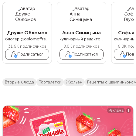
Друже Обломов
Анна Синицына
Софья 
блогер @oblomoffrecipe
кулинарный редактор Food.ru
31.6K
подписчиков
8.0K
подписчиков
6.0K
под
Подписаться
Подписаться
Подп
вторые блюда
тарталетки
жюльен
рецепты с шампиньона