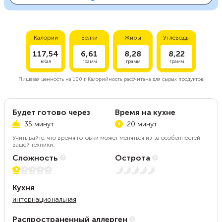
Калории
Белки
Жиры
Углеводы
117,54
6,61
8,28
8,22
кКал
грамм
грамм
грамм
Пищевая ценность на
100 г.
Калорийность рассчитана для сырых продуктов.
Будет готово через
Время на кухне
35 минут
20 минут
Учитывайте, что время готовки может меняться из-за особенностей
вашей техники.
Сложность
Острота
1 из 5
Нет остроты
Кухня
интернациональная
Распространенный аллерген