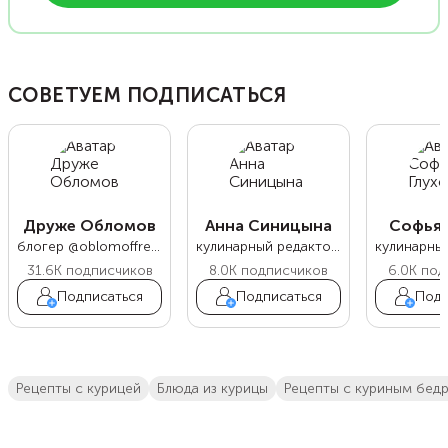
СОВЕТУЕМ ПОДПИСАТЬСЯ
Друже Обломов
Анна Синицына
Софья 
блогер @oblomoffrecipe
кулинарный редактор Food.ru
31.6K
подписчиков
8.0K
подписчиков
6.0K
под
Подписаться
Подписаться
Подп
Рецепты с курицей
блюда из курицы
рецепты с куриным бед