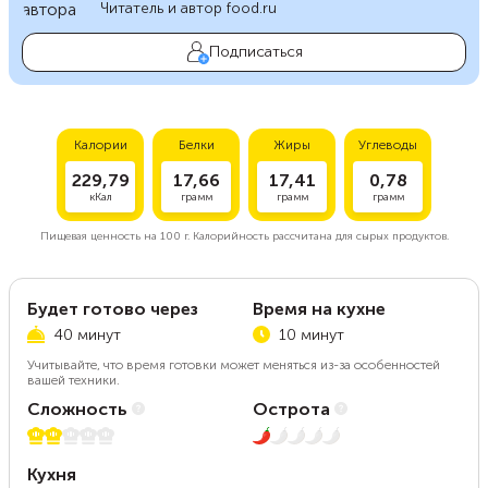
Читатель и автор food.ru
Подписаться
Калории
Белки
Жиры
Углеводы
229,79
17,66
17,41
0,78
кКал
грамм
грамм
грамм
Пищевая ценность на
100 г.
Калорийность рассчитана для сырых продуктов.
Будет готово через
Время на кухне
40 минут
10 минут
Учитывайте, что время готовки может меняться из-за особенностей
вашей техники.
Сложность
Острота
2 из 5
1 из 5
Кухня