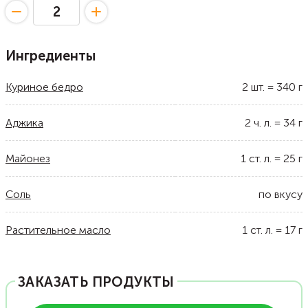
Ингредиенты
Куриное бедро
2
шт.
=
340
г
Аджика
2
ч. л.
=
34
г
Майонез
1
ст. л.
=
25
г
Соль
по вкусу
Растительное масло
1
ст. л.
=
17
г
ЗАКАЗАТЬ ПРОДУКТЫ