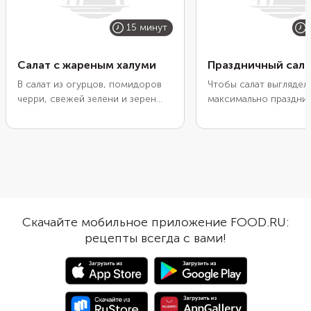
15 минут
Салат с жареным халуми
Праздничный сала
В салат из огурцов, помидоров
Чтобы салат выглядел
черри, свежей зелени и зерен
максимально праздни
граната добавьте обжаренный до
уложить верхний слой
золотистой корочки сыр халуми.
белков очень плотно.
Для заправки сделайте соус на
получится аккуратным
основе оливкового масла,
белоснежным, а зерна
тахини, гранатового сиропа и
будут ярко контрасти
сумаха. Такой салат хорошо
его фоне. При желан
подойдет для легкого обеда в
дополните салат «кул
жаркий день.
половины помидора ч
Скачайте мобильное приложение FOOD.RU:
обрамлении семян те
рецепты всегда с вами!
кунжута. Работа будет
кропотливая, но блю
получится очень крас