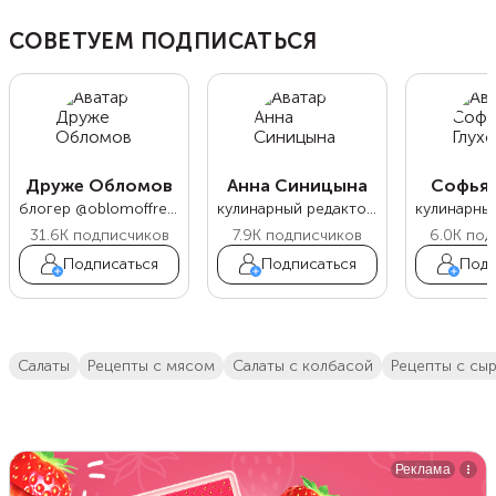
СОВЕТУЕМ ПОДПИСАТЬСЯ
Друже Обломов
Анна Синицына
Софья 
блогер @oblomoffrecipe
кулинарный редактор Food.ru
31.6K
подписчиков
7.9K
подписчиков
6.0K
под
Подписаться
Подписаться
Подп
салаты
Рецепты с мясом
салаты с колбасой
рецепты с сы