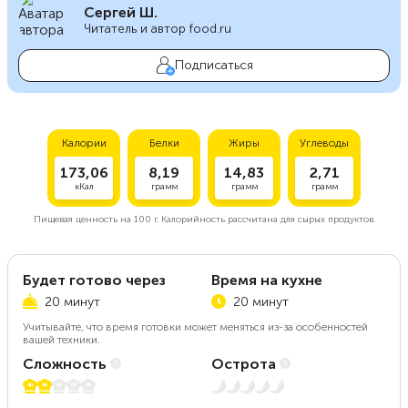
Сергей Ш.
Читатель и автор food.ru
Подписаться
Калории
Белки
Жиры
Углеводы
173,06
8,19
14,83
2,71
кКал
грамм
грамм
грамм
Пищевая ценность на
100 г.
Калорийность рассчитана для сырых продуктов.
Будет готово через
Время на кухне
20 минут
20 минут
Учитывайте, что время готовки может меняться из-за особенностей
вашей техники.
Сложность
Острота
2 из 5
Нет остроты