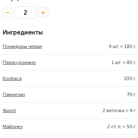
Ингредиенты
Помидоры черри
9
шт.
=
180
г
Перец романо
1
шт.
=
80
г
Колбаса
100
г
Пармезан
70
г
Укроп
2
веточка
=
4
г
Майонез
2
ст. л.
=
50
г