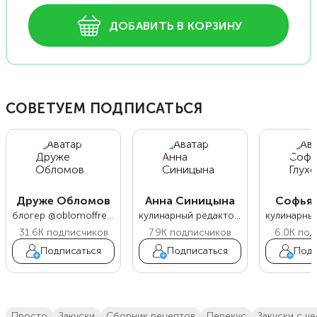
ДОБАВИТЬ В КОРЗИНУ
СОВЕТУЕМ ПОДПИСАТЬСЯ
Друже Обломов
Анна Синицына
Софья 
блогер @oblomoffrecipe
кулинарный редактор Food.ru
31.6K
подписчиков
7.9K
подписчиков
6.0K
под
Подписаться
Подписаться
Подп
просто
закуски
сборник рецептов
перекус
закуски с ч