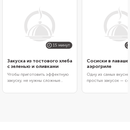
15 минут
Закуска из тостового хлеба
Сосиски в лаваше 
с зеленью и оливками
аэрогриле
Чтобы приготовить эффектную
Одну из самых вкусны
закуску, не нужны сложные
простых закусок — со
ингредиенты. Достаточно
тесте — можно приго
нескольких ломтиков хлеба,
всего за 20 минут, пр
сливочного масла и специи.
придется возиться с 
Зафиксируйте ломтики
Достаточно взять об
зубочистками, чтобы они
тонкий лаваш, заверну
хорошо держали форму. А после
сосиски, окунуть в кл
запекания удалите все лишнее.
обвалять в панировке.
Украсьте закуску половинкой
для нее хлопья темпур