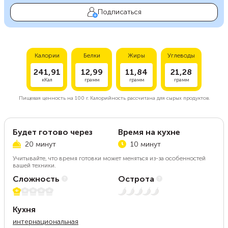
Подписаться
Калории
Белки
Жиры
Углеводы
241,91
12,99
11,84
21,28
кКал
грамм
грамм
грамм
Пищевая ценность на
100 г.
Калорийность рассчитана для сырых продуктов.
Будет готово через
Время на кухне
20 минут
10 минут
Учитывайте, что время готовки может меняться из-за особенностей
вашей техники.
Сложность
Острота
1 из 5
Нет остроты
Кухня
интернациональная