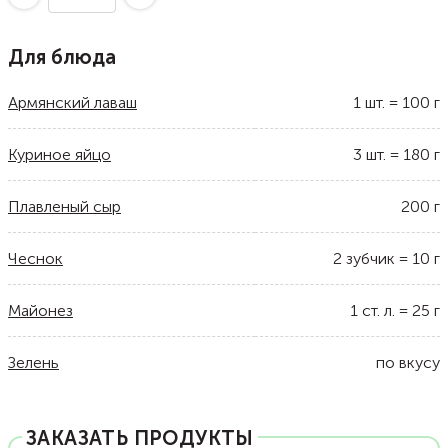
Для блюда
Армянский лаваш
1
шт.
=
100
г
Куриное яйцо
3
шт.
=
180
г
Плавленый сыр
200
г
Чеснок
2
зубчик
=
10
г
Майонез
1
ст. л.
=
25
г
Зелень
по вкусу
ЗАКАЗАТЬ ПРОДУКТЫ